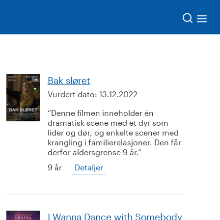
Søk
Bak sløret
Vurdert dato:
13.12.2022
Denne filmen inneholder én
dramatisk scene med et dyr som
lider og dør, og enkelte scener med
krangling i familierelasjoner. Den får
derfor aldersgrense 9 år.
9 år
Detaljer
I Wanna Dance with Somebody