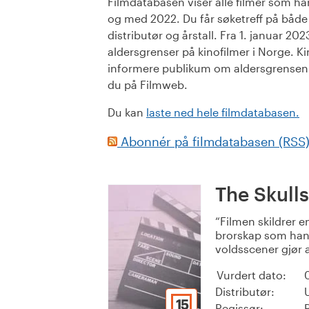
Filmdatabasen viser alle filmer som har 
og med 2022. Du får søketreff på både or
distributør og årstall. Fra 1. januar 20
aldersgrenser på kinofilmer i Norge. Ki
informere publikum om aldersgrensen. 
du på Filmweb.
Du kan
laste ned hele filmdatabasen.
Abonnér på filmdatabasen (RSS
The Skulls
Filmen skildrer 
brorskap som han 
voldsscener gjør a
Vurdert dato:
Distributør:
15
Regissør: