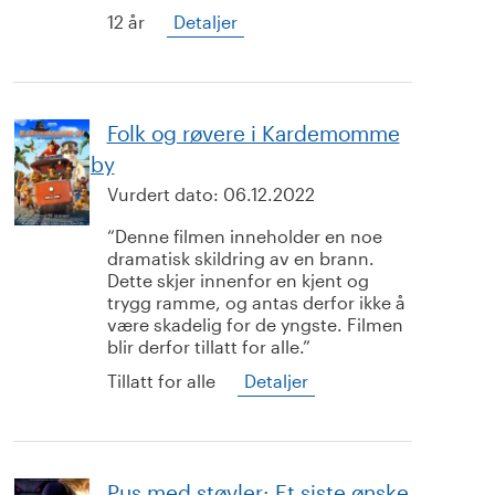
12 år
Detaljer
Folk og røvere i Kardemomme
by
Vurdert dato:
06.12.2022
Denne filmen inneholder en noe
dramatisk skildring av en brann.
Dette skjer innenfor en kjent og
trygg ramme, og antas derfor ikke å
være skadelig for de yngste. Filmen
blir derfor tillatt for alle.
Tillatt for alle
Detaljer
Pus med støvler: Et siste ønske