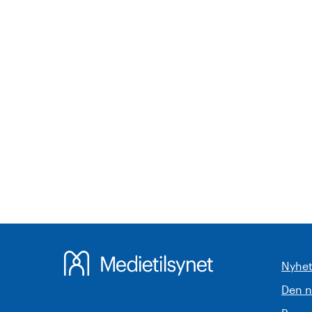
Nyhet
Den 