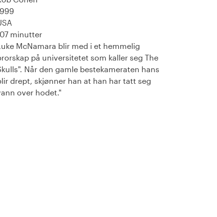
1999
USA
107 minutter
Luke McNamara blir med i et hemmelig
brorskap på universitetet som kaller seg The
Skulls". Når den gamle bestekameraten hans
blir drept, skjønner han at han har tatt seg
vann over hodet."