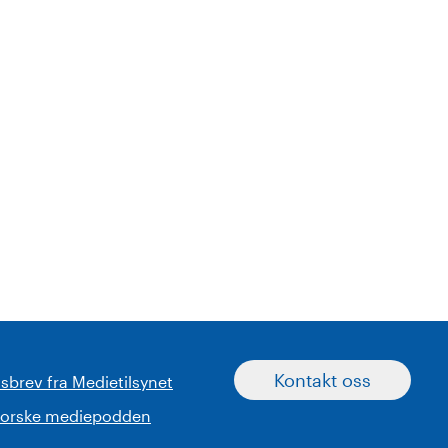
Kontakt oss
sbrev fra Medietilsynet
norske mediepodden