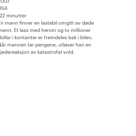
2007
USA
122 minutter
En mann finner en lastebil omgitt av døde
menn. Et lass med heroin og to millioner
dollar i kontanter er fremdeles bak i bilen.
Når mannen tar pengene, utløser han en
kjedereaksjon av katastrofal vold.