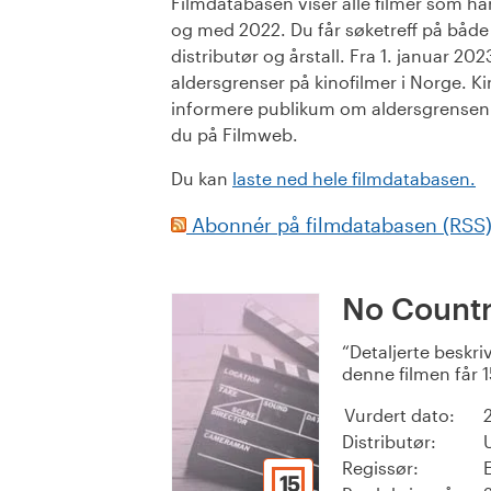
Filmdatabasen viser alle filmer som har 
og med 2022. Du får søketreff på både or
distributør og årstall. Fra 1. januar 20
aldersgrenser på kinofilmer i Norge. Ki
informere publikum om aldersgrensen. 
du på Filmweb.
Du kan
laste ned hele filmdatabasen.
Abonnér på filmdatabasen (RSS
No Countr
Detaljerte beskri
denne filmen får 1
Vurdert dato:
Distributør:
Regissør:
15