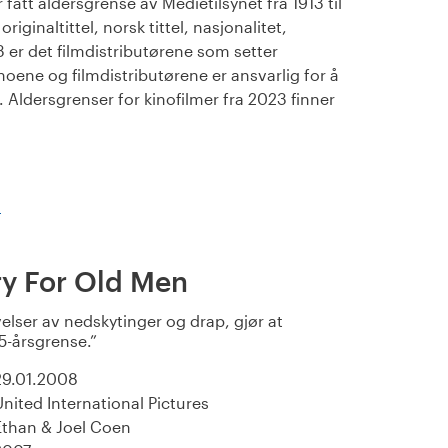
fått aldersgrense av Medietilsynet fra 1913 til
iginaltittel, norsk tittel, nasjonalitet,
23 er det filmdistributørene som setter
noene og filmdistributørene er ansvarlig for å
Aldersgrenser for kinofilmer fra 2023 finner
)
y For Old Men
velser av nedskytinger og drap, gjør at
5-årsgrense.
29.01.2008
United International Pictures
Ethan & Joel Coen