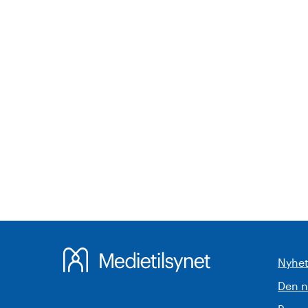
Nyhet
Den 