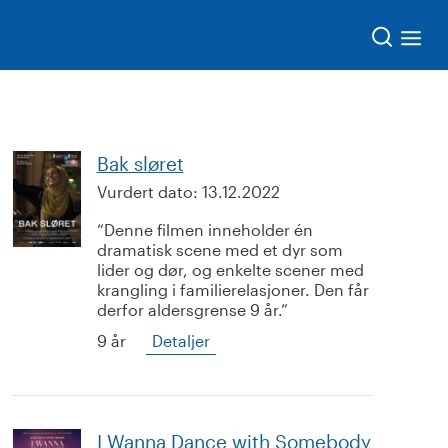
Søk
Bak sløret
Vurdert dato:
13.12.2022
Denne filmen inneholder én
dramatisk scene med et dyr som
lider og dør, og enkelte scener med
krangling i familierelasjoner. Den får
derfor aldersgrense 9 år.
9 år
Detaljer
I Wanna Dance with Somebody