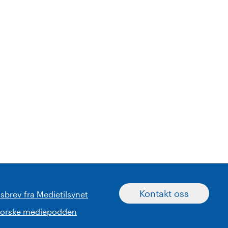
Kontakt oss
sbrev fra Medietilsynet
norske mediepodden