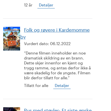
12 år
Detaljer
Folk og røvere i Kardemomme
by
Vurdert dato:
06.12.2022
Denne filmen inneholder en noe
dramatisk skildring av en brann.
Dette skjer innenfor en kjent og
trygg ramme, og antas derfor ikke å
være skadelig for de yngste. Filmen
blir derfor tillatt for alle.
Tillatt for alle
Detaljer
Pus med støvler: Et siste ønske