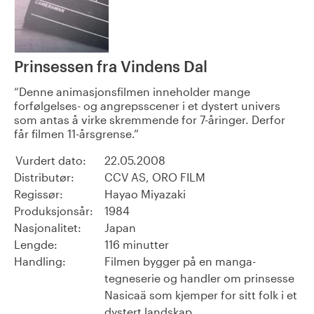
Prinsessen fra Vindens Dal
Denne animasjonsfilmen inneholder mange
forfølgelses- og angrepsscener i et dystert univers
som antas å virke skremmende for 7-åringer. Derfor
får filmen 11-årsgrense.
Vurdert dato:
22.05.2008
Distributør:
CCV AS, ORO FILM
Regissør:
Hayao Miyazaki
Produksjonsår:
1984
Nasjonalitet:
Japan
Lengde:
116 minutter
Handling:
Filmen bygger på en manga-
tegneserie og handler om prinsesse
Nasicaä som kjemper for sitt folk i et
dystert landskap.