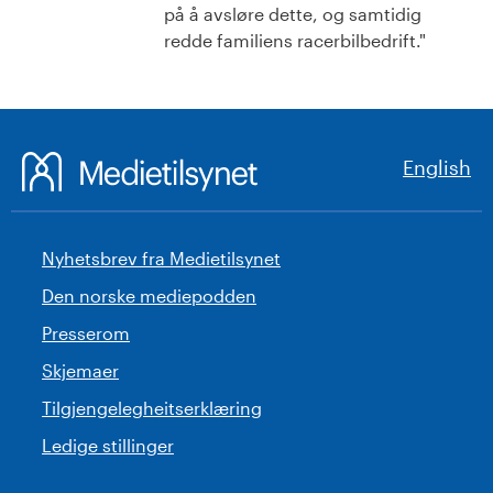
på å avsløre dette, og samtidig
redde familiens racerbilbedrift."
English
Nyhetsbrev fra Medietilsynet
Den norske mediepodden
Presserom
Skjemaer
Tilgjengelegheitserklæring
Ledige stillinger