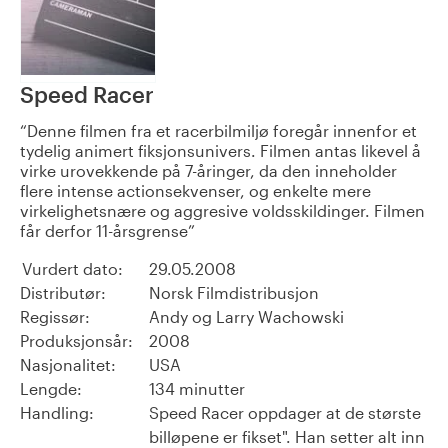
Speed Racer
Denne filmen fra et racerbilmiljø foregår innenfor et
tydelig animert fiksjonsunivers. Filmen antas likevel å
virke urovekkende på 7-åringer, da den inneholder
flere intense actionsekvenser, og enkelte mere
virkelighetsnære og aggresive voldsskildinger. Filmen
får derfor 11-årsgrense
Vurdert dato:
29.05.2008
Distributør:
Norsk Filmdistribusjon
Regissør:
Andy og Larry Wachowski
Produksjonsår:
2008
Nasjonalitet:
USA
Lengde:
134 minutter
Handling:
Speed Racer oppdager at de største
billøpene er fikset". Han setter alt inn