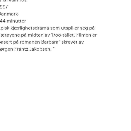
1997
Danmark
144 minutter
Episk kjærlighetsdrama som utspiller seg på
Færøyene på midten av 17oo-tallet. Filmen er
basert på romanen Barbara" skrevet av
Jørgen Frantz Jakobsen. "