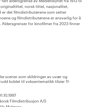
fått aldersgrense av Medietilsynet fra 1913 til
iginaltittel, norsk tittel, nasjonalitet,
23 er det filmdistributørene som setter
noene og filmdistributørene er ansvarlig for å
Aldersgrenser for kinofilmer fra 2023 finner
)
ke scener som skildringer av uvær og
udd koblet til voksentematikk tilsier 11-
01.10.1997
Norsk Filmdistribusjon A/S
Nils Malmros