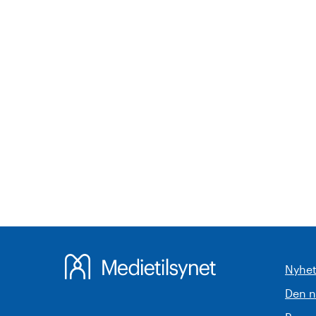
Nyhet
Den 