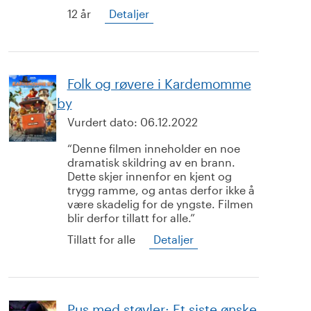
12 år
Detaljer
Folk og røvere i Kardemomme
by
Vurdert dato:
06.12.2022
Denne filmen inneholder en noe
dramatisk skildring av en brann.
Dette skjer innenfor en kjent og
trygg ramme, og antas derfor ikke å
være skadelig for de yngste. Filmen
blir derfor tillatt for alle.
Tillatt for alle
Detaljer
Pus med støvler: Et siste ønske