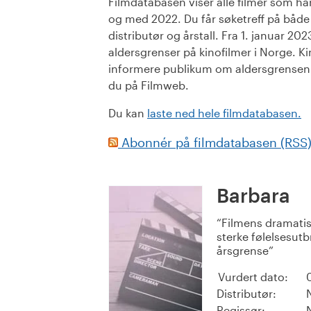
Filmdatabasen viser alle filmer som har 
og med 2022. Du får søketreff på både or
distributør og årstall. Fra 1. januar 20
aldersgrenser på kinofilmer i Norge. Ki
informere publikum om aldersgrensen. 
du på Filmweb.
Du kan
laste ned hele filmdatabasen.
Abonnér på filmdatabasen (RSS
Barbara
Filmens dramatis
sterke følelsesutbr
årsgrense
Vurdert dato:
Distributør:
Regissør: