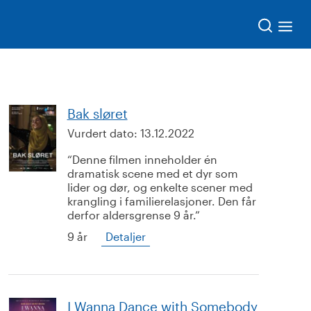
Søk
Bak sløret
Vurdert dato:
13.12.2022
Denne filmen inneholder én
dramatisk scene med et dyr som
lider og dør, og enkelte scener med
krangling i familierelasjoner. Den får
derfor aldersgrense 9 år.
9 år
Detaljer
I Wanna Dance with Somebody