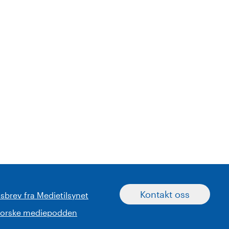
Kontakt oss
sbrev fra Medietilsynet
norske mediepodden