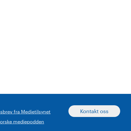
Kontakt oss
sbrev fra Medietilsynet
norske mediepodden