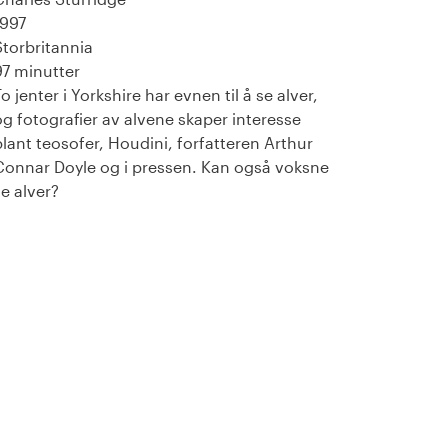
1997
Storbritannia
97 minutter
o jenter i Yorkshire har evnen til å se alver,
og fotografier av alvene skaper interesse
blant teosofer, Houdini, forfatteren Arthur
Connar Doyle og i pressen. Kan også voksne
se alver?