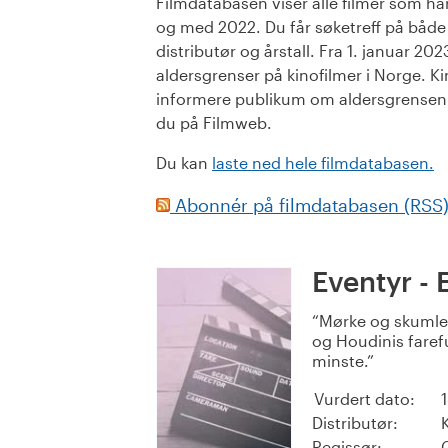
Filmdatabasen viser alle filmer som har 
og med 2022. Du får søketreff på både or
distributør og årstall. Fra 1. januar 20
aldersgrenser på kinofilmer i Norge. Ki
informere publikum om aldersgrensen. 
du på Filmweb.
Du kan
laste ned hele filmdatabasen.
Abonnér på filmdatabasen (RSS
Eventyr - 
Mørke og skumle 
og Houdinis farefu
minste.
Vurdert dato:
Distributør:
Regissør: