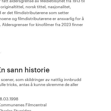
fått aldersgrense av Medietilsynet fra 1913 til
iginaltittel, norsk tittel, nasjonalitet,
23 er det filmdistributørene som setter
noene og filmdistributørene er ansvarlig for å
Aldersgrenser for kinofilmer fra 2023 finner
)
En sann historie
scener, som skildringer av nattlig innbrudd
lle tricks, antas å kunne skremme de aller
18.03.1998
Kommunenes Filmcentral
Charles Sturridge