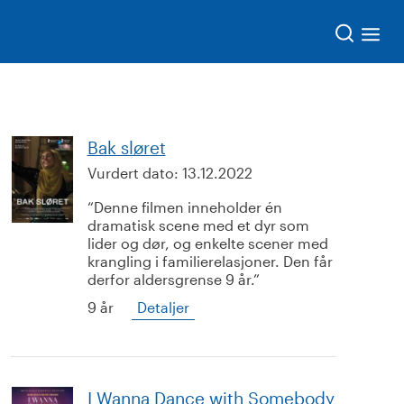
Søk
Bak sløret
Vurdert dato:
13.12.2022
Denne filmen inneholder én
dramatisk scene med et dyr som
lider og dør, og enkelte scener med
krangling i familierelasjoner. Den får
derfor aldersgrense 9 år.
9 år
Detaljer
I Wanna Dance with Somebody