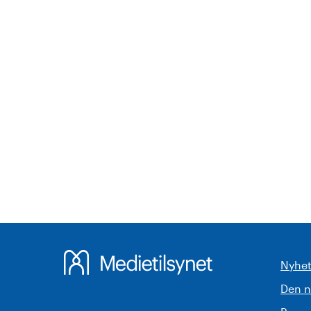
Nyhet
Den 