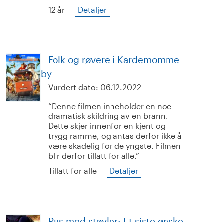
12 år
Detaljer
Folk og røvere i Kardemomme
by
Vurdert dato:
06.12.2022
Denne filmen inneholder en noe
dramatisk skildring av en brann.
Dette skjer innenfor en kjent og
trygg ramme, og antas derfor ikke å
være skadelig for de yngste. Filmen
blir derfor tillatt for alle.
Tillatt for alle
Detaljer
Pus med støvler: Et siste ønske