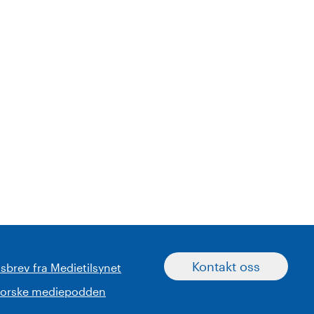
Kontakt oss
sbrev fra Medietilsynet
norske mediepodden