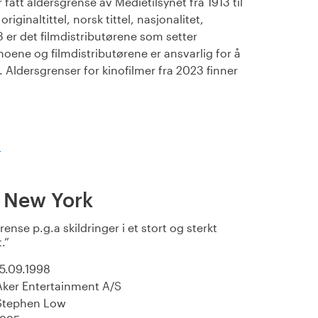
fått aldersgrense av Medietilsynet fra 1913 til
iginaltittel, norsk tittel, nasjonalitet,
23 er det filmdistributørene som setter
noene og filmdistributørene er ansvarlig for å
Aldersgrenser for kinofilmer fra 2023 finner
)
 New York
rense p.g.a skildringer i et stort og sterkt
.
15.09.1998
Aker Entertainment A/S
Stephen Low