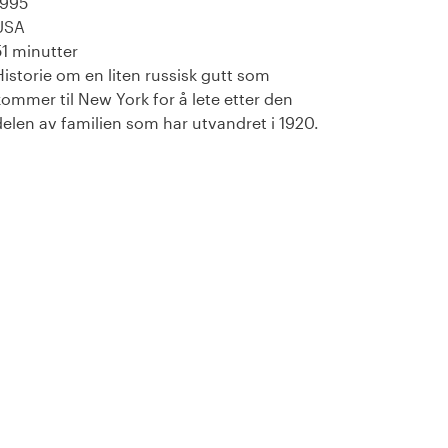
1995
USA
51 minutter
Historie om en liten russisk gutt som
kommer til New York for å lete etter den
delen av familien som har utvandret i 1920.