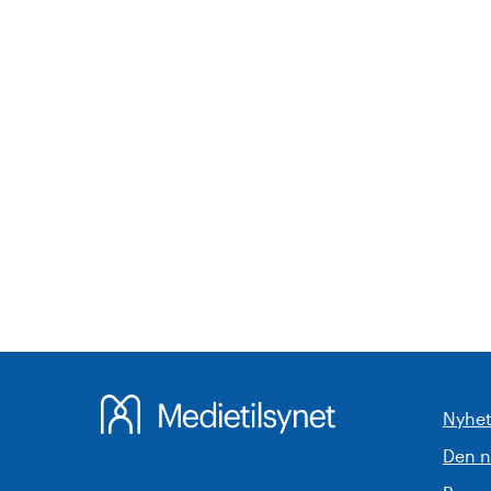
Nyhet
Den 