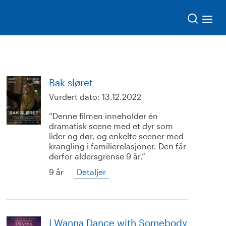
Søk
Bak sløret
Vurdert dato:
13.12.2022
Denne filmen inneholder én
dramatisk scene med et dyr som
lider og dør, og enkelte scener med
krangling i familierelasjoner. Den får
derfor aldersgrense 9 år.
9 år
Detaljer
I Wanna Dance with Somebody