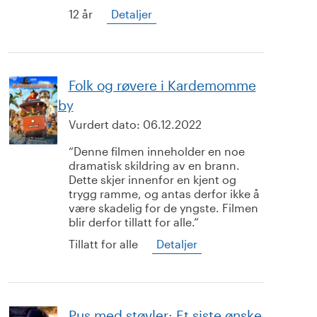
12 år
Detaljer
Folk og røvere i Kardemomme
by
Vurdert dato:
06.12.2022
Denne filmen inneholder en noe
dramatisk skildring av en brann.
Dette skjer innenfor en kjent og
trygg ramme, og antas derfor ikke å
være skadelig for de yngste. Filmen
blir derfor tillatt for alle.
Tillatt for alle
Detaljer
Pus med støvler: Et siste ønske