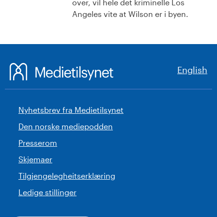
over, vil hele det kriminelle Los
Angeles vite at Wilson er i byen.
English
Nyhetsbrev fra Medietilsynet
Den norske mediepodden
Presserom
Skjemaer
Tilgjengelegheitserklæring
Ledige stillinger