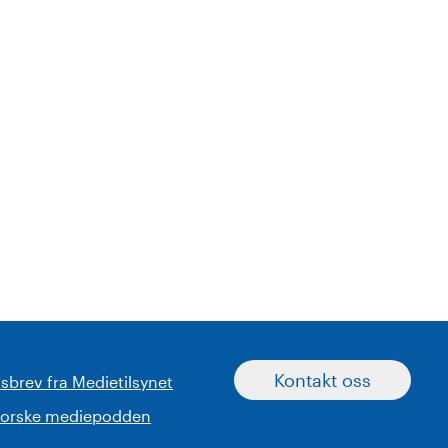
Kontakt oss
sbrev fra Medietilsynet
norske mediepodden