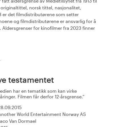
fått aldersgrense av Medietilsynet fra 1913 til
iginaltittel, norsk tittel, nasjonalitet,
23 er det filmdistributørene som setter
noene og filmdistributørene er ansvarlig for å
Aldersgrenser for kinofilmer fra 2023 finner
)
ye testamentet
dien har en tematikk som kan virke
åringer. Filmen får derfor 12-årsgrense.
28.09.2015
Another World Entertainment Norway AS
Jaco Van Dormael