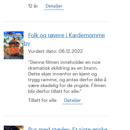
12 år
Detaljer
Folk og røvere i Kardemomme
by
Vurdert dato:
06.12.2022
Denne filmen inneholder en noe
dramatisk skildring av en brann.
Dette skjer innenfor en kjent og
trygg ramme, og antas derfor ikke å
være skadelig for de yngste. Filmen
blir derfor tillatt for alle.
Tillatt for alle
Detaljer
Pus med støvler: Et siste ønske