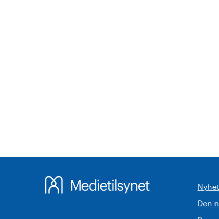
Nyhet
Den 