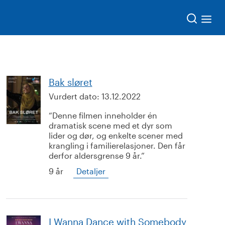
Søk
Bak sløret
Vurdert dato:
13.12.2022
Denne filmen inneholder én
dramatisk scene med et dyr som
lider og dør, og enkelte scener med
krangling i familierelasjoner. Den får
derfor aldersgrense 9 år.
9 år
Detaljer
I Wanna Dance with Somebody