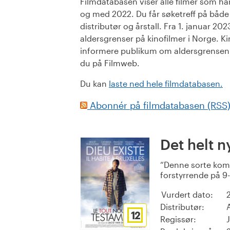
Filmdatabasen viser alle filmer som har 
og med 2022. Du får søketreff på både or
distributør og årstall. Fra 1. januar 20
aldersgrenser på kinofilmer i Norge. Ki
informere publikum om aldersgrensen. 
du på Filmweb.
Du kan
laste ned hele filmdatabasen.
Abonnér på filmdatabasen (RSS
Det helt n
Denne sorte kome
forstyrrende på 9-
Vurdert dato:
Distributør:
12
Regissør: