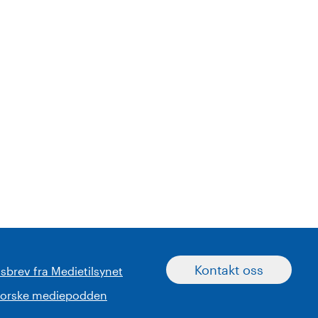
Kontakt oss
sbrev fra Medietilsynet
norske mediepodden