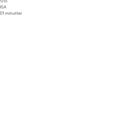
2015
USA
101 minutter