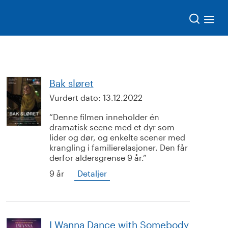
Søk
Bak sløret
Vurdert dato:
13.12.2022
Denne filmen inneholder én
dramatisk scene med et dyr som
lider og dør, og enkelte scener med
krangling i familierelasjoner. Den får
derfor aldersgrense 9 år.
9 år
Detaljer
I Wanna Dance with Somebody