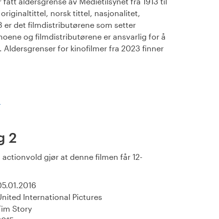
fått aldersgrense av Medietilsynet fra 1913 til
iginaltittel, norsk tittel, nasjonalitet,
23 er det filmdistributørene som setter
noene og filmdistributørene er ansvarlig for å
Aldersgrenser for kinofilmer fra 2023 finner
)
g 2
actionvold gjør at denne filmen får 12-
05.01.2016
United International Pictures
Tim Story