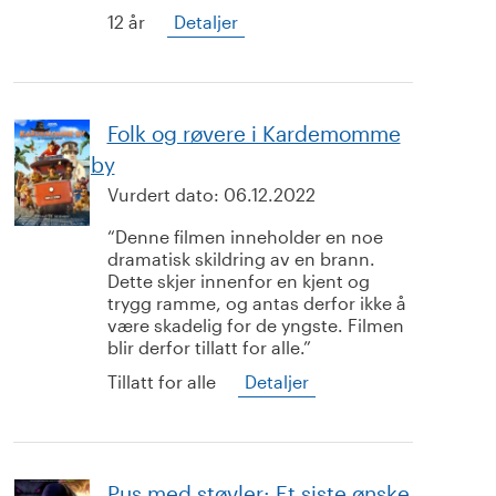
12 år
Detaljer
Folk og røvere i Kardemomme
by
Vurdert dato:
06.12.2022
Denne filmen inneholder en noe
dramatisk skildring av en brann.
Dette skjer innenfor en kjent og
trygg ramme, og antas derfor ikke å
være skadelig for de yngste. Filmen
blir derfor tillatt for alle.
Tillatt for alle
Detaljer
Pus med støvler: Et siste ønske