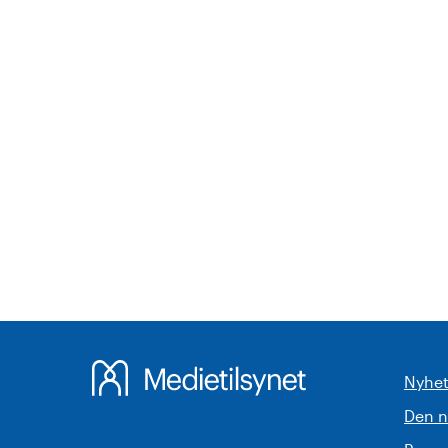
Nyhet
Den 