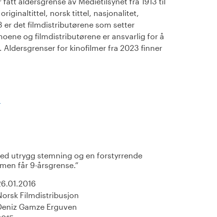
fått aldersgrense av Medietilsynet fra 1913 til
iginaltittel, norsk tittel, nasjonalitet,
23 er det filmdistributørene som setter
noene og filmdistributørene er ansvarlig for å
Aldersgrenser for kinofilmer fra 2023 finner
)
ed utrygg stemning og en forstyrrende
ilmen får 9-årsgrense.
26.01.2016
Norsk Filmdistribusjon
Deniz Gamze Erguven