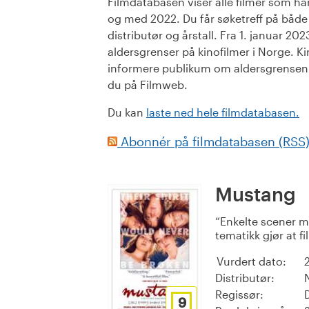
Filmdatabasen viser alle filmer som har 
og med 2022. Du får søketreff på både or
distributør og årstall. Fra 1. januar 20
aldersgrenser på kinofilmer i Norge. Ki
informere publikum om aldersgrensen. 
du på Filmweb.
Du kan
laste ned hele filmdatabasen.
Abonnér på filmdatabasen (RSS
Mustang
Enkelte scener m
tematikk gjør at f
Vurdert dato:
Distributør:
Regissør:
9