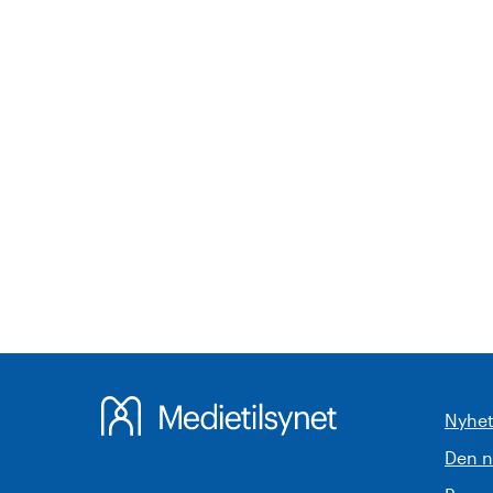
Nyhet
Den 