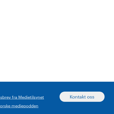
Kontakt oss
sbrev fra Medietilsynet
norske mediepodden