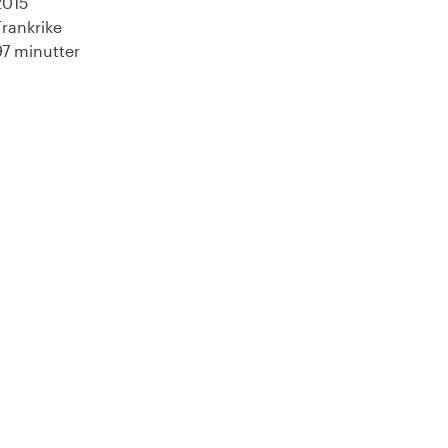
2015
Frankrike
97 minutter