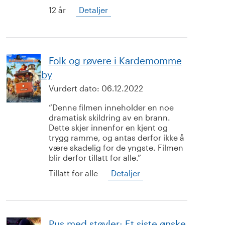
12 år
Detaljer
Folk og røvere i Kardemomme
by
Vurdert dato:
06.12.2022
Denne filmen inneholder en noe
dramatisk skildring av en brann.
Dette skjer innenfor en kjent og
trygg ramme, og antas derfor ikke å
være skadelig for de yngste. Filmen
blir derfor tillatt for alle.
Tillatt for alle
Detaljer
Pus med støvler: Et siste ønske