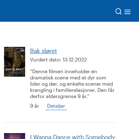
Søk
Bak sløret
Vurdert dato:
13.12.2022
Denne filmen inneholder én
dramatisk scene med et dyr som
lider og dør, og enkelte scener med
krangling i familierelasjoner. Den får
derfor aldersgrense 9 år.
9 år
Detaljer
I Wanna Dance with Somebody