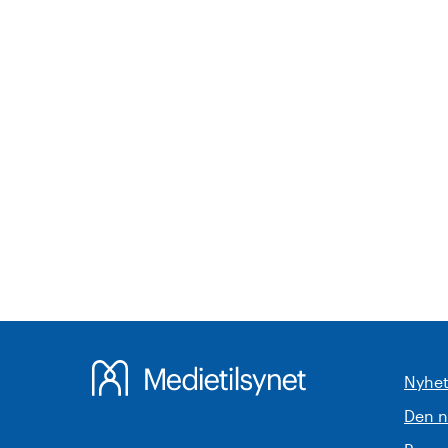
Nyhet
Den 