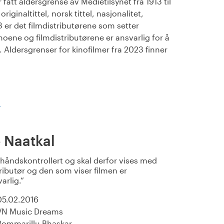
fått aldersgrense av Medietilsynet fra 1913 til
iginaltittel, norsk tittel, nasjonalitet,
23 er det filmdistributørene som setter
noene og filmdistributørene er ansvarlig for å
Aldersgrenser for kinofilmer fra 2023 finner
)
 Naatkal
rhåndskontrollert og skal derfor vises med
ributør og den som viser filmen er
varlig.
05.02.2016
VN Music Dreams
Bommarillu Bhaskar