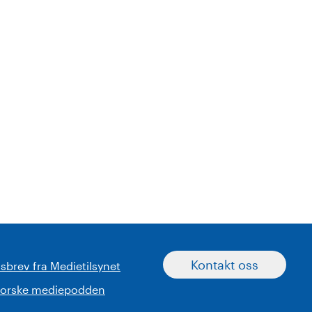
Kontakt oss
sbrev fra Medietilsynet
norske mediepodden