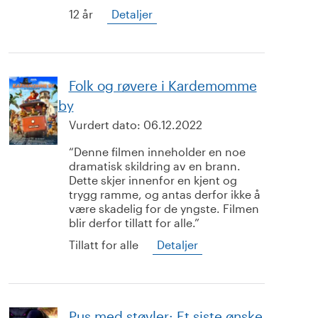
12 år
Detaljer
Folk og røvere i Kardemomme
by
Vurdert dato:
06.12.2022
Denne filmen inneholder en noe
dramatisk skildring av en brann.
Dette skjer innenfor en kjent og
trygg ramme, og antas derfor ikke å
være skadelig for de yngste. Filmen
blir derfor tillatt for alle.
Tillatt for alle
Detaljer
Pus med støvler: Et siste ønske