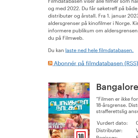
Filmdatabasen viser alle filmer som har 
og med 2022. Du får søketreff på både or
distributør og årstall. Fra 1. januar 20
aldersgrenser på kinofilmer i Norge. Ki
informere publikum om aldersgrensen. 
du på Filmweb.
Du kan
laste ned hele filmdatabasen.
Abonnér på filmdatabasen (RSS
Bangalore
Filmen er ikke fo
18-årsgrense. Dist
strafferettslig ans
Vurdert dato:
Distributør:
18
Regissør: