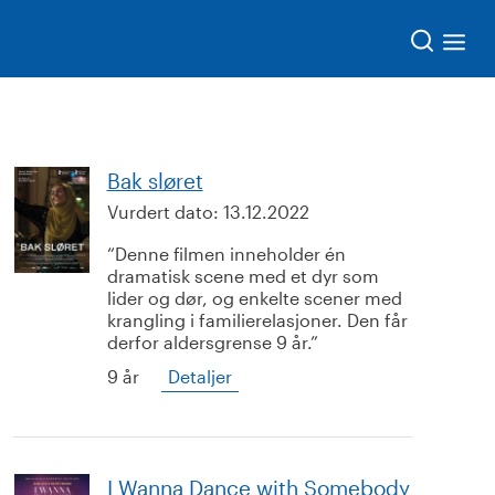
Søk
Bak sløret
Vurdert dato:
13.12.2022
Denne filmen inneholder én
dramatisk scene med et dyr som
lider og dør, og enkelte scener med
krangling i familierelasjoner. Den får
derfor aldersgrense 9 år.
9 år
Detaljer
I Wanna Dance with Somebody