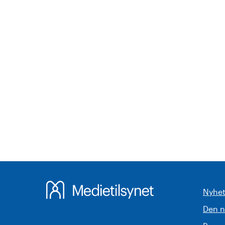
Nyhet
Den 