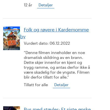
12 år
Detaljer
Folk og røvere i Kardemomme
by
Vurdert dato:
06.12.2022
Denne filmen inneholder en noe
dramatisk skildring av en brann.
Dette skjer innenfor en kjent og
trygg ramme, og antas derfor ikke å
være skadelig for de yngste. Filmen
blir derfor tillatt for alle.
Tillatt for alle
Detaljer
Pus med støvler: Et siste ønske