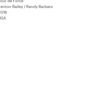
Tour de Force
Fenton Bailey / Randy Barbato
2016
USA