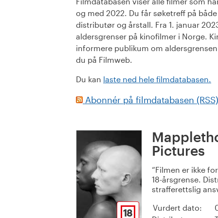
Filmdatabasen viser alle filmer som har 
og med 2022. Du får søketreff på både or
distributør og årstall. Fra 1. januar 20
aldersgrenser på kinofilmer i Norge. Ki
informere publikum om aldersgrensen. 
du på Filmweb.
Du kan
laste ned hele filmdatabasen.
Abonnér på filmdatabasen (RSS
Mappletho
Pictures
Filmen er ikke fo
18-årsgrense. Dist
strafferettslig ans
Vurdert dato:
18