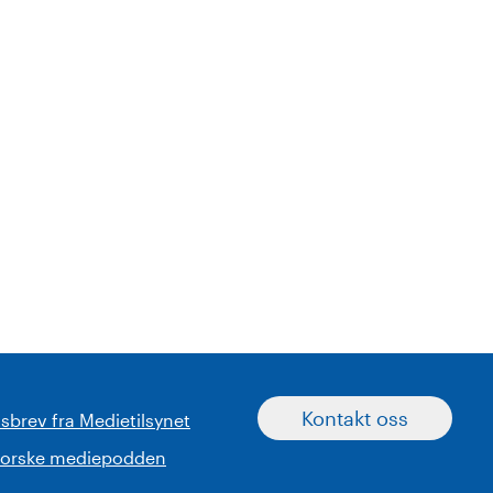
Kontakt oss
sbrev fra Medietilsynet
norske mediepodden