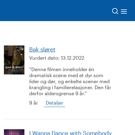
Søk
Bak sløret
Vurdert dato:
13.12.2022
Denne filmen inneholder én
dramatisk scene med et dyr som
lider og dør, og enkelte scener med
krangling i familierelasjoner. Den får
derfor aldersgrense 9 år.
9 år
Detaljer
I Wanna Dance with Somebody