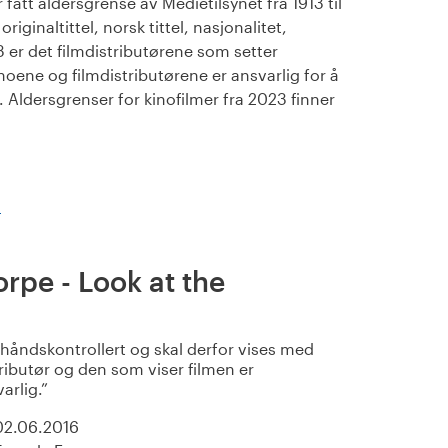
fått aldersgrense av Medietilsynet fra 1913 til
iginaltittel, norsk tittel, nasjonalitet,
23 er det filmdistributørene som setter
noene og filmdistributørene er ansvarlig for å
Aldersgrenser for kinofilmer fra 2023 finner
)
rpe - Look at the
rhåndskontrollert og skal derfor vises med
ributør og den som viser filmen er
varlig.
02.06.2016