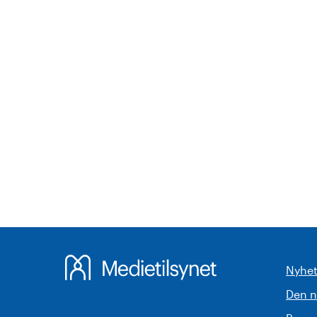
Nyhet
Den 