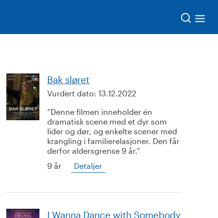
Søk
Bak sløret
Vurdert dato:
13.12.2022
Denne filmen inneholder én
dramatisk scene med et dyr som
lider og dør, og enkelte scener med
krangling i familierelasjoner. Den får
derfor aldersgrense 9 år.
9 år
Detaljer
I Wanna Dance with Somebody