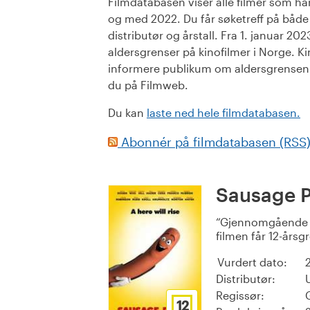
Filmdatabasen viser alle filmer som har 
og med 2022. Du får søketreff på både or
distributør og årstall. Fra 1. januar 20
aldersgrenser på kinofilmer i Norge. Ki
informere publikum om aldersgrensen. 
du på Filmweb.
Du kan
laste ned hele filmdatabasen.
Abonnér på filmdatabasen (RSS
Sausage P
Gjennomgående g
filmen får 12-årsg
Vurdert dato:
Distributør:
Regissør:
12