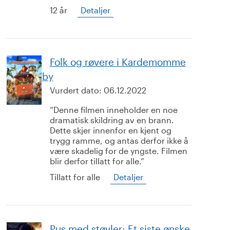
12 år
Detaljer
Folk og røvere i Kardemomme
by
Vurdert dato:
06.12.2022
Denne filmen inneholder en noe
dramatisk skildring av en brann.
Dette skjer innenfor en kjent og
trygg ramme, og antas derfor ikke å
være skadelig for de yngste. Filmen
blir derfor tillatt for alle.
Tillatt for alle
Detaljer
Pus med støvler: Et siste ønske