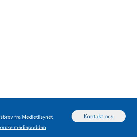
Kontakt oss
sbrev fra Medietilsynet
norske mediepodden