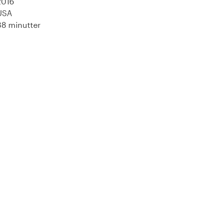
2016
USA
88 minutter