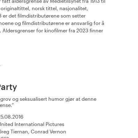
fått aldersgrense av Medietilsynet fra 1913 til
iginaltittel, norsk tittel, nasjonalitet,
23 er det filmdistributørene som setter
noene og filmdistributørene er ansvarlig for å
Aldersgrenser for kinofilmer fra 2023 finner
)
arty
rov og seksualisert humor gjør at denne
rense.
25.08.2016
United International Pictures
Greg Tiernan, Conrad Vernon