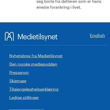
seg borte fra datteren som er hans
eneste forankring i livet.
English
Nyhetsbrev fra Medietilsynet
Den norske mediepodden
Presserom
Skjemaer
Tilgjengelegheitserklæring
Ledige stillinger