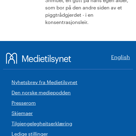
Shmuel, en gutt på hans egen alder,
som bor på den andre siden av et
piggtrådgjerdet - i en
konsentrasjonsleir.
English
Nyhetsbrev fra Medietilsynet
Den norske mediepodden
Presserom
Skjemaer
Tilgjengelegheitserklæring
Ledige stillinger