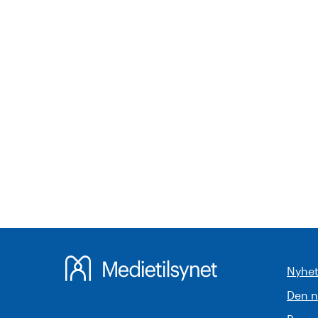
Nyhet
Den 