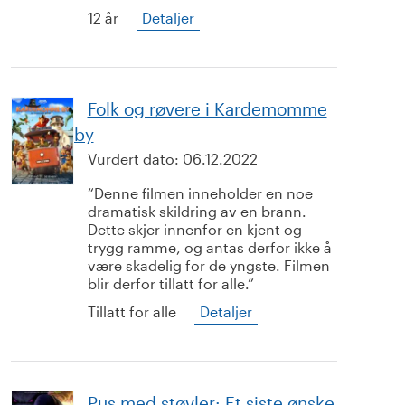
12 år
Detaljer
Folk og røvere i Kardemomme
by
Vurdert dato:
06.12.2022
Denne filmen inneholder en noe
dramatisk skildring av en brann.
Dette skjer innenfor en kjent og
trygg ramme, og antas derfor ikke å
være skadelig for de yngste. Filmen
blir derfor tillatt for alle.
Tillatt for alle
Detaljer
Pus med støvler: Et siste ønske