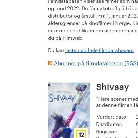
Filmdatabasen viser alle filmer som har 
og med 2022. Du får søketreff på både or
distributør og årstall. Fra 1. januar 20
aldersgrenser på kinofilmer i Norge. Ki
informere publikum om aldersgrensen. 
du på Filmweb.
Du kan
laste ned hele filmdatabasen.
Abonnér på filmdatabasen (RSS
Shivaay
Flere scener med 
at denne filmen få
Vurdert dato:
Distributør:
Regissør:
12