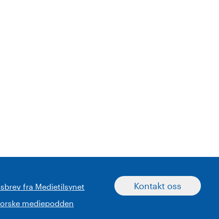
Kontakt oss
sbrev fra Medietilsynet
norske mediepodden