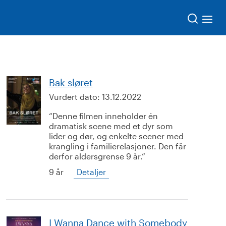
Søk
Bak sløret
Vurdert dato:
13.12.2022
Denne filmen inneholder én
dramatisk scene med et dyr som
lider og dør, og enkelte scener med
krangling i familierelasjoner. Den får
derfor aldersgrense 9 år.
9 år
Detaljer
I Wanna Dance with Somebody