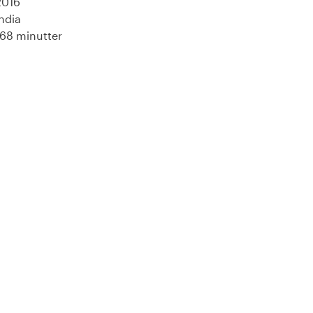
2016
India
168 minutter