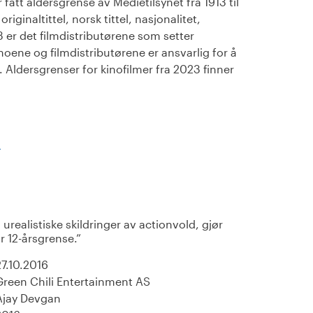
fått aldersgrense av Medietilsynet fra 1913 til
iginaltittel, norsk tittel, nasjonalitet,
23 er det filmdistributørene som setter
noene og filmdistributørene er ansvarlig for å
Aldersgrenser for kinofilmer fra 2023 finner
)
urealistiske skildringer av actionvold, gjør
r 12-årsgrense.
27.10.2016
Green Chili Entertainment AS
Ajay Devgan