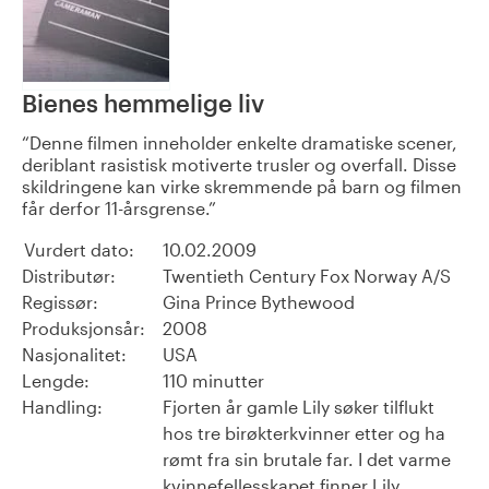
Bienes hemmelige liv
Denne filmen inneholder enkelte dramatiske scener,
deriblant rasistisk motiverte trusler og overfall. Disse
skildringene kan virke skremmende på barn og filmen
får derfor 11-årsgrense.
Vurdert dato:
10.02.2009
Distributør:
Twentieth Century Fox Norway A/S
Regissør:
Gina Prince Bythewood
Produksjonsår:
2008
Nasjonalitet:
USA
Lengde:
110 minutter
Handling:
Fjorten år gamle Lily søker tilflukt
hos tre birøkterkvinner etter og ha
rømt fra sin brutale far. I det varme
kvinnefellesskapet finner Lily