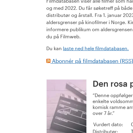
Filmdatabasen viser alle filmer som har 
og med 2022. Du får søketreff på både or
distributør og årstall. Fra 1. januar 20
aldersgrenser på kinofilmer i Norge. Ki
informere publikum om aldersgrensen. 
du på Filmweb.
Du kan
laste ned hele filmdatabasen.
Abonnér på filmdatabasen (RSS
Den rosa 
Denne oppfølger
enkelte voldsomme
komisk ramme anta
over 7 år.
Vurdert dato:
Distributør: