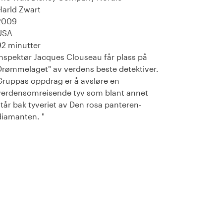
Harld Zwart
2009
USA
92 minutter
Inspektør Jacques Clouseau får plass på
Drømmelaget" av verdens beste detektiver.
Gruppas oppdrag er å avsløre en
verdensomreisende tyv som blant annet
står bak tyveriet av Den rosa panteren-
diamanten. "