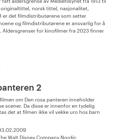
fått aldersgrense av Medietilsynet fra 1913 til
iginaltittel, norsk tittel, nasjonalitet,
23 er det filmdistributørene som setter
noene og filmdistributørene er ansvarlig for å
Aldersgrenser for kinofilmer fra 2023 finner
)
panteren 2
filmen om Den rosa panteren inneholder
 scener. Da disse er innenfor en tydelig
s det at filmen ikke vil vekke uro hos barn
03.02.2009
The Walt Disney Company Nordic