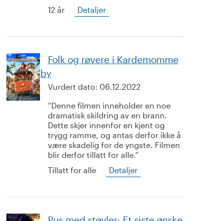
12 år
Detaljer
Folk og røvere i Kardemomme
by
Vurdert dato:
06.12.2022
Denne filmen inneholder en noe
dramatisk skildring av en brann.
Dette skjer innenfor en kjent og
trygg ramme, og antas derfor ikke å
være skadelig for de yngste. Filmen
blir derfor tillatt for alle.
Tillatt for alle
Detaljer
Pus med støvler: Et siste ønske