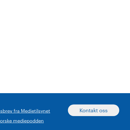
Kontakt oss
sbrev fra Medietilsynet
norske mediepodden