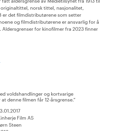
fått aldersgrense av Medietilsynet fra 1913 til
iginaltittel, norsk tittel, nasjonalitet,
23 er det filmdistributørene som setter
noene og filmdistributørene er ansvarlig for å
Aldersgrenser for kinofilmer fra 2023 finner
)
ed voldshandlinger og kortvarige
r at denne filmen får 12-årsgrense.
13.01.2017
Einherje Film AS
Jørn Steen