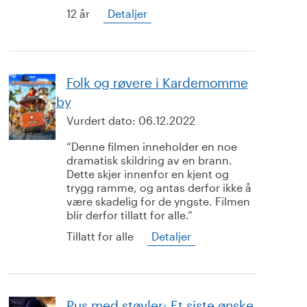
12 år
Detaljer
Folk og røvere i Kardemomme
by
Vurdert dato:
06.12.2022
Denne filmen inneholder en noe
dramatisk skildring av en brann.
Dette skjer innenfor en kjent og
trygg ramme, og antas derfor ikke å
være skadelig for de yngste. Filmen
blir derfor tillatt for alle.
Tillatt for alle
Detaljer
Pus med støvler: Et siste ønske