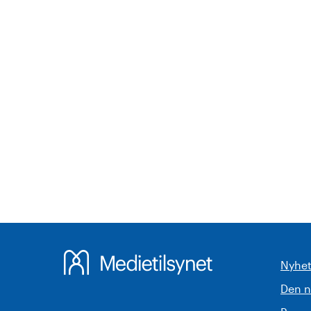
Nyhet
Den 