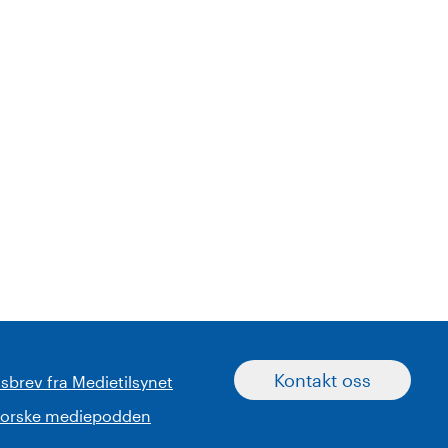
Kontakt oss
sbrev fra Medietilsynet
norske mediepodden