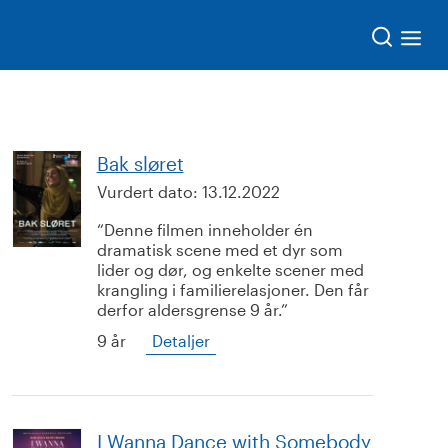
Søk
Bak sløret
Vurdert dato:
13.12.2022
Denne filmen inneholder én
dramatisk scene med et dyr som
lider og dør, og enkelte scener med
krangling i familierelasjoner. Den får
derfor aldersgrense 9 år.
9 år
Detaljer
I Wanna Dance with Somebody