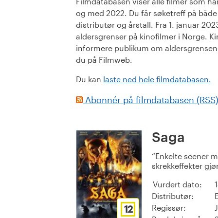
Filmdatabasen viser alle filmer som har 
og med 2022. Du får søketreff på både or
distributør og årstall. Fra 1. januar 20
aldersgrenser på kinofilmer i Norge. Ki
informere publikum om aldersgrensen. 
du på Filmweb.
Du kan
laste ned hele filmdatabasen.
Abonnér på filmdatabasen (RSS
Saga
Enkelte scener m
skrekkeffekter gjø
Vurdert dato:
Distributør:
Regissør:
12