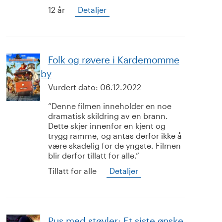
12 år
Detaljer
Folk og røvere i Kardemomme
by
Vurdert dato:
06.12.2022
Denne filmen inneholder en noe
dramatisk skildring av en brann.
Dette skjer innenfor en kjent og
trygg ramme, og antas derfor ikke å
være skadelig for de yngste. Filmen
blir derfor tillatt for alle.
Tillatt for alle
Detaljer
Pus med støvler: Et siste ønske