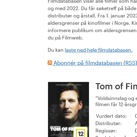
Filmdatabasen viser alle filmer som har 
og med 2022. Du får søketreff på både or
distributør og årstall. Fra 1. januar 20
aldersgrenser på kinofilmer i Norge. Ki
informere publikum om aldersgrensen. 
du på Filmweb.
Du kan
laste ned hele filmdatabasen.
Abonnér på filmdatabasen (RSS
Tom of Fi
Voldsinnslag og e
filmen får 12-årsg
Vurdert dato:
Distributør:
Regissør:
12