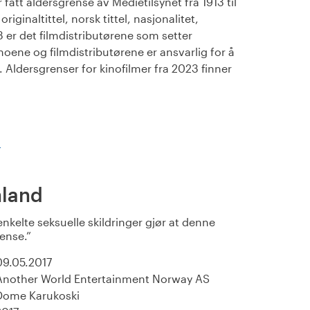
fått aldersgrense av Medietilsynet fra 1913 til
iginaltittel, norsk tittel, nasjonalitet,
23 er det filmdistributørene som setter
noene og filmdistributørene er ansvarlig for å
Aldersgrenser for kinofilmer fra 2023 finner
)
nland
nkelte seksuelle skildringer gjør at denne
rense.
09.05.2017
Another World Entertainment Norway AS
Dome Karukoski