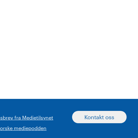
Kontakt oss
sbrev fra Medietilsynet
norske mediepodden