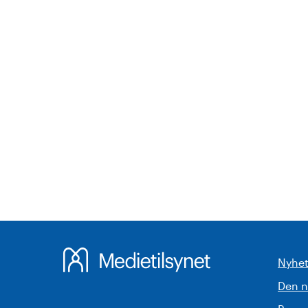
Nyhet
Den 