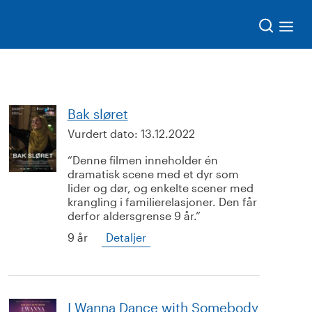
Søk
Bak sløret
Vurdert dato:
13.12.2022
Denne filmen inneholder én
dramatisk scene med et dyr som
lider og dør, og enkelte scener med
krangling i familierelasjoner. Den får
derfor aldersgrense 9 år.
9 år
Detaljer
I Wanna Dance with Somebody