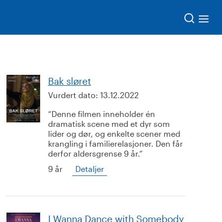
Søk
Bak sløret
Vurdert dato:
13.12.2022
Denne filmen inneholder én
dramatisk scene med et dyr som
lider og dør, og enkelte scener med
krangling i familierelasjoner. Den får
derfor aldersgrense 9 år.
9 år
Detaljer
I Wanna Dance with Somebody