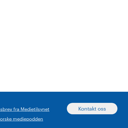
Kontakt oss
sbrev fra Medietilsynet
norske mediepodden