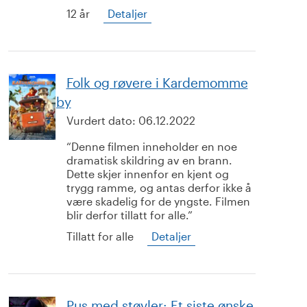
12 år
Detaljer
Folk og røvere i Kardemomme
by
Vurdert dato:
06.12.2022
Denne filmen inneholder en noe
dramatisk skildring av en brann.
Dette skjer innenfor en kjent og
trygg ramme, og antas derfor ikke å
være skadelig for de yngste. Filmen
blir derfor tillatt for alle.
Tillatt for alle
Detaljer
Pus med støvler: Et siste ønske