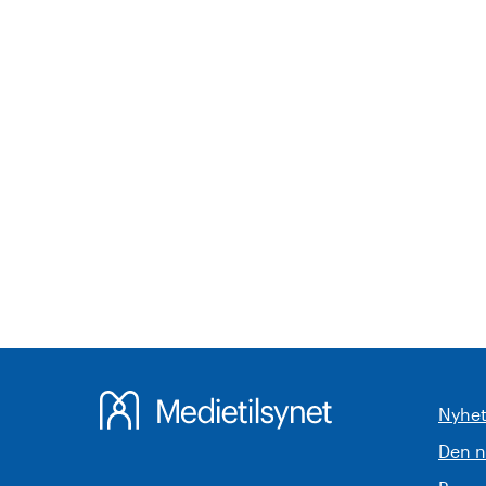
Nyhet
Den 