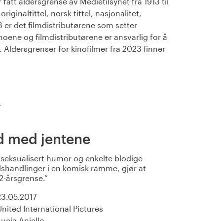
fått aldersgrense av Medietilsynet fra 1913 til
iginaltittel, norsk tittel, nasjonalitet,
23 er det filmdistributørene som setter
noene og filmdistributørene er ansvarlig for å
Aldersgrenser for kinofilmer fra 2023 finner
)
ld med jentene
eksualisert humor og enkelte blodige
ldshandlinger i en komisk ramme, gjør at
2-årsgrense.
23.05.2017
United International Pictures
Lucia Aniello