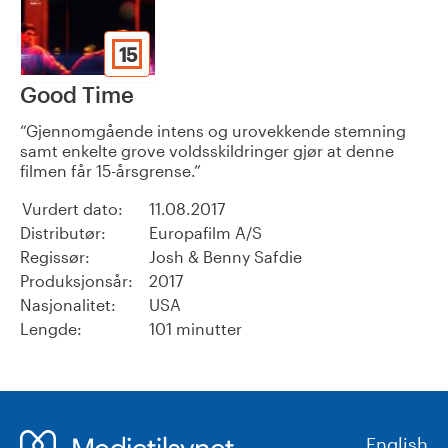
15
Good Time
Gjennomgående intens og urovekkende stemning
samt enkelte grove voldsskildringer gjør at denne
filmen får 15-årsgrense.
Vurdert dato:
11.08.2017
Distributør:
Europafilm A/S
Regissør:
Josh & Benny Safdie
Produksjonsår:
2017
Nasjonalitet:
USA
Lengde:
101 minutter
English