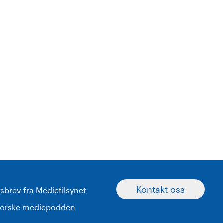
Kontakt oss
sbrev fra Medietilsynet
norske mediepodden