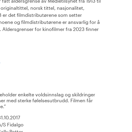
fått aldersgrense av Medietilsynet fra 1913 til
iginaltittel, norsk tittel, nasjonalitet,
23 er det filmdistributørene som setter
noene og filmdistributørene er ansvarlig for å
Aldersgrenser for kinofilmer fra 2023 finner
)
eholder enkelte voldsinnslag og skildringer
ner med sterke følelsesutbrudd. Filmen får
e.
31.10.2017
A/S Fidalgo
Sally Potter