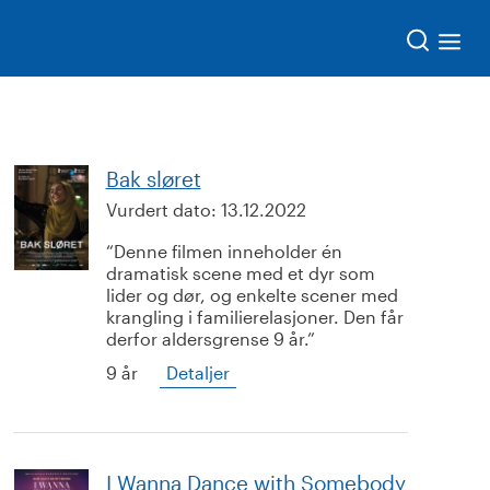
Søk
Bak sløret
Vurdert dato:
13.12.2022
Denne filmen inneholder én
dramatisk scene med et dyr som
lider og dør, og enkelte scener med
krangling i familierelasjoner. Den får
derfor aldersgrense 9 år.
9 år
Detaljer
I Wanna Dance with Somebody