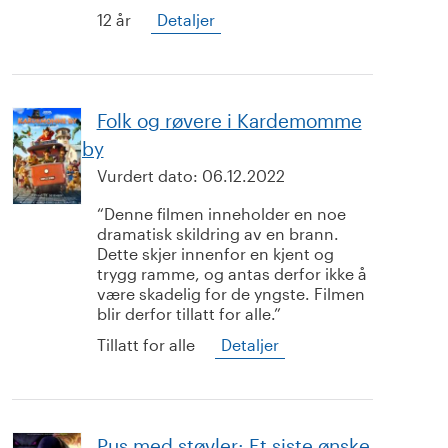
12 år
Detaljer
Folk og røvere i Kardemomme
by
Vurdert dato:
06.12.2022
Denne filmen inneholder en noe
dramatisk skildring av en brann.
Dette skjer innenfor en kjent og
trygg ramme, og antas derfor ikke å
være skadelig for de yngste. Filmen
blir derfor tillatt for alle.
Tillatt for alle
Detaljer
Pus med støvler: Et siste ønske