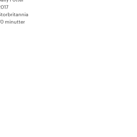
2017
Storbritannia
70 minutter