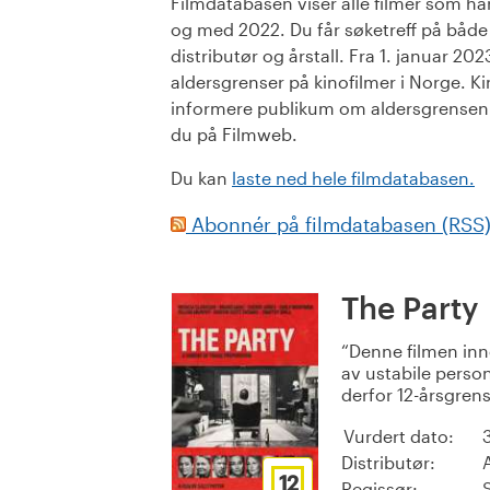
Filmdatabasen viser alle filmer som har 
og med 2022. Du får søketreff på både or
distributør og årstall. Fra 1. januar 20
aldersgrenser på kinofilmer i Norge. Ki
informere publikum om aldersgrensen. 
du på Filmweb.
Du kan
laste ned hele filmdatabasen.
Abonnér på filmdatabasen (RSS
The Party
Denne filmen inn
av ustabile perso
derfor 12-årsgrens
Vurdert dato:
Distributør:
12
Regissør: