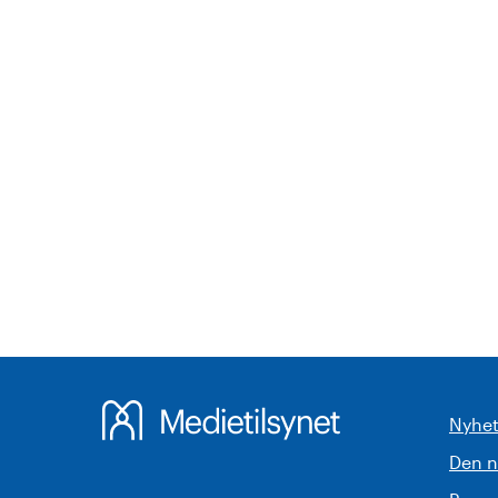
Nyhet
Den 