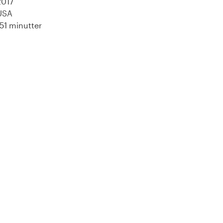
2017
USA
151 minutter