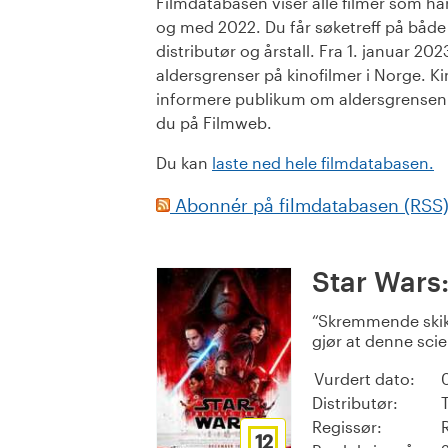
Filmdatabasen viser alle filmer som har 
og med 2022. Du får søketreff på både or
distributør og årstall. Fra 1. januar 20
aldersgrenser på kinofilmer i Norge. Ki
informere publikum om aldersgrensen. 
du på Filmweb.
Du kan
laste ned hele filmdatabasen.
Abonnér på filmdatabasen (RSS
Star Wars:
Skremmende skik
gjør at denne scie
Vurdert dato:
Distributør:
Regissør:
12