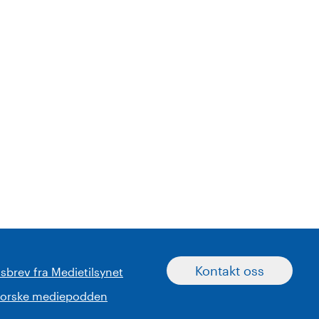
Kontakt oss
sbrev fra Medietilsynet
norske mediepodden