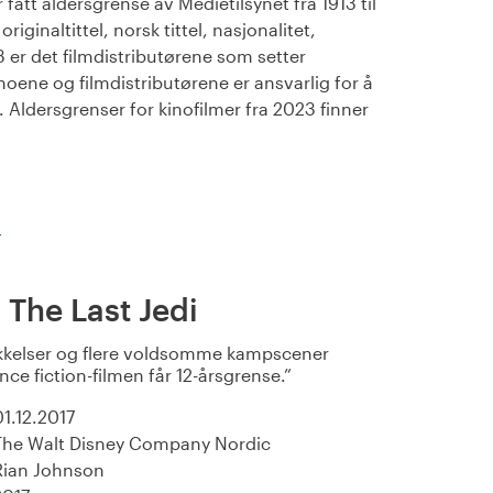
fått aldersgrense av Medietilsynet fra 1913 til
iginaltittel, norsk tittel, nasjonalitet,
23 er det filmdistributørene som setter
noene og filmdistributørene er ansvarlig for å
Aldersgrenser for kinofilmer fra 2023 finner
)
 The Last Jedi
kelser og flere voldsomme kampscener
nce fiction-filmen får 12-årsgrense.
01.12.2017
The Walt Disney Company Nordic
Rian Johnson