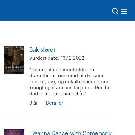
Søk
Bak sløret
Vurdert dato:
13.12.2022
Denne filmen inneholder én
dramatisk scene med et dyr som
lider og dør, og enkelte scener med
krangling i familierelasjoner. Den får
derfor aldersgrense 9 år.
9 år
Detaljer
I Wanna Dance with Somebody