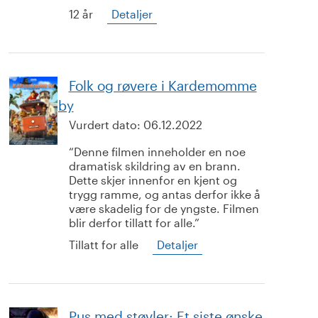
12 år
Detaljer
Folk og røvere i Kardemomme
by
Vurdert dato:
06.12.2022
Denne filmen inneholder en noe
dramatisk skildring av en brann.
Dette skjer innenfor en kjent og
trygg ramme, og antas derfor ikke å
være skadelig for de yngste. Filmen
blir derfor tillatt for alle.
Tillatt for alle
Detaljer
Pus med støvler: Et siste ønske