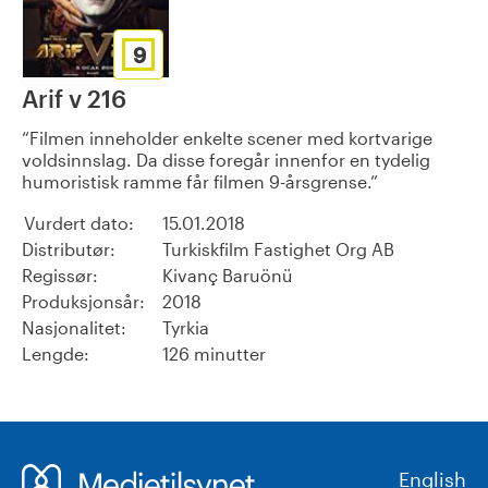
9
Arif v 216
Filmen inneholder enkelte scener med kortvarige
voldsinnslag. Da disse foregår innenfor en tydelig
humoristisk ramme får filmen 9-årsgrense.
Vurdert dato:
15.01.2018
Distributør:
Turkiskfilm Fastighet Org AB
Regissør:
Kivanç Baruönü
Produksjonsår:
2018
Nasjonalitet:
Tyrkia
Lengde:
126 minutter
English