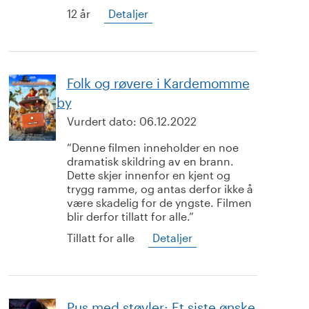
12 år
Detaljer
Folk og røvere i Kardemomme
by
Vurdert dato:
06.12.2022
Denne filmen inneholder en noe
dramatisk skildring av en brann.
Dette skjer innenfor en kjent og
trygg ramme, og antas derfor ikke å
være skadelig for de yngste. Filmen
blir derfor tillatt for alle.
Tillatt for alle
Detaljer
Pus med støvler: Et siste ønske