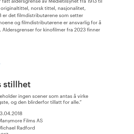
fått aldersgrense av Medietilsynet fra 1913 til
iginaltittel, norsk tittel, nasjonalitet,
23 er det filmdistributørene som setter
noene og filmdistributørene er ansvarlig for å
Aldersgrenser for kinofilmer fra 2023 finner
)
stillhet
eholder ingen scener som antas å virke
te, og den blirderfor tillatt for alle.
13.04.2018
Manymore Films AS
Michael Radford