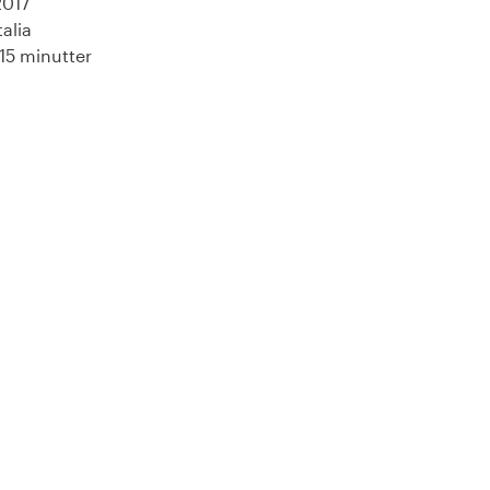
2017
talia
115 minutter