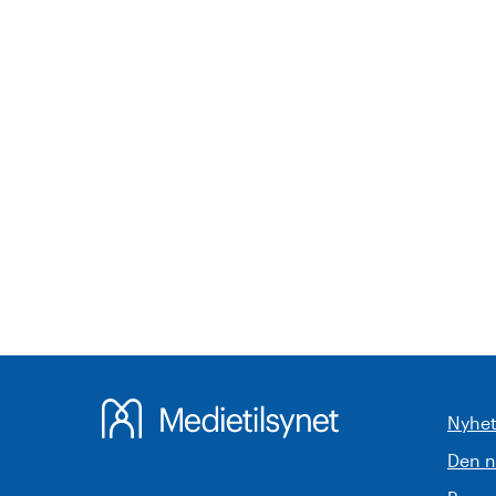
Nyhet
Den 