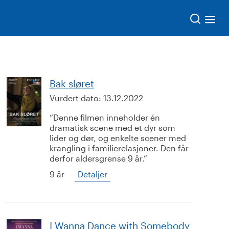
Søk
Bak sløret
Vurdert dato:
13.12.2022
Denne filmen inneholder én
dramatisk scene med et dyr som
lider og dør, og enkelte scener med
krangling i familierelasjoner. Den får
derfor aldersgrense 9 år.
9 år
Detaljer
I Wanna Dance with Somebody