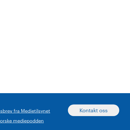
Kontakt oss
sbrev fra Medietilsynet
norske mediepodden