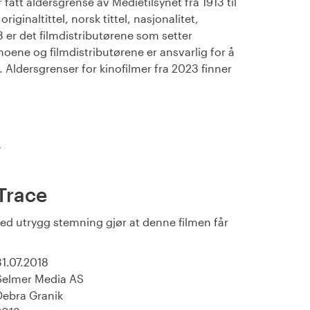
fått aldersgrense av Medietilsynet fra 1913 til
iginaltittel, norsk tittel, nasjonalitet,
23 er det filmdistributørene som setter
noene og filmdistributørene er ansvarlig for å
Aldersgrenser for kinofilmer fra 2023 finner
)
Trace
ed utrygg stemning gjør at denne filmen får
31.07.2018
Selmer Media AS
Debra Granik