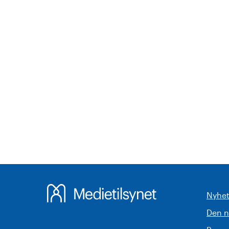
Nyhet
Den 