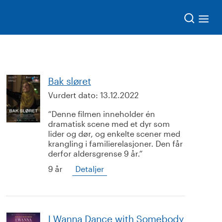
Søk
Bak sløret
Vurdert dato:
13.12.2022
Denne filmen inneholder én
dramatisk scene med et dyr som
lider og dør, og enkelte scener med
krangling i familierelasjoner. Den får
derfor aldersgrense 9 år.
9 år
Detaljer
I Wanna Dance with Somebody