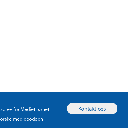
Kontakt oss
sbrev fra Medietilsynet
norske mediepodden