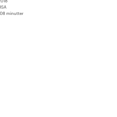
2018
USA
108 minutter