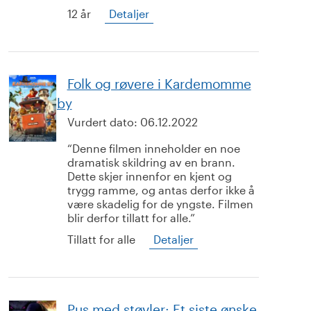
12 år
Detaljer
Folk og røvere i Kardemomme
by
Vurdert dato:
06.12.2022
Denne filmen inneholder en noe
dramatisk skildring av en brann.
Dette skjer innenfor en kjent og
trygg ramme, og antas derfor ikke å
være skadelig for de yngste. Filmen
blir derfor tillatt for alle.
Tillatt for alle
Detaljer
Pus med støvler: Et siste ønske