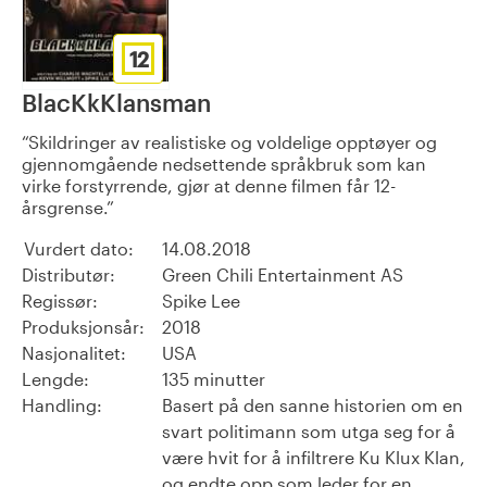
12
BlacKkKlansman
Skildringer av realistiske og voldelige opptøyer og
gjennomgående nedsettende språkbruk som kan
virke forstyrrende, gjør at denne filmen får 12-
årsgrense.
Vurdert dato:
14.08.2018
Distributør:
Green Chili Entertainment AS
Regissør:
Spike Lee
Produksjonsår:
2018
Nasjonalitet:
USA
Lengde:
135 minutter
Handling:
Basert på den sanne historien om en
svart politimann som utga seg for å
være hvit for å infiltrere Ku Klux Klan,
og endte opp som leder for en