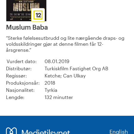
12
Muslum Baba
Sterke følelsesutbrudd og lite nærgående draps- og
voldsskildringer gjør at denne filmen får 12-
årsgrense.
Vurdert dato:
08.01.2019
Distributør:
Turkiskfilm Fastighet Org AB
Regissør:
Ketche; Can Ulkay
Produksjonsår:
2018
Nasjonalitet:
Tyrkia
Lengde:
132 minutter
English