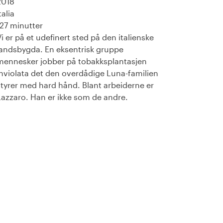
2018
talia
127 minutter
Vi er på et udefinert sted på den italienske
landsbygda. En eksentrisk gruppe
mennesker jobber på tobakksplantasjen
Inviolata det den overdådige Luna-familien
styrer med hard hånd. Blant arbeiderne er
Lazzaro. Han er ikke som de andre.