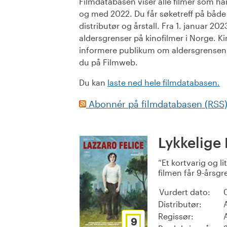
Filmdatabasen viser alle filmer som har 
og med 2022. Du får søketreff på både or
distributør og årstall. Fra 1. januar 20
aldersgrenser på kinofilmer i Norge. Ki
informere publikum om aldersgrensen. 
du på Filmweb.
Du kan
laste ned hele filmdatabasen.
Abonnér på filmdatabasen (RSS
Lykkelige
Et kortvarig og 
filmen får 9-årsgr
Vurdert dato:
Distributør:
Regissør:
9