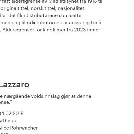
fått aldersgrense av Medietilsynet fra 1913 til
iginaltittel, norsk tittel, nasjonalitet,
23 er det filmdistributørene som setter
noene og filmdistributørene er ansvarlig for å
Aldersgrenser for kinofilmer fra 2023 finner
)
 Lazzaro
lite nærgående voldsinnslag gjør at denne
ense.
04.02.2019
Arthaus
Alice Rohrwacher