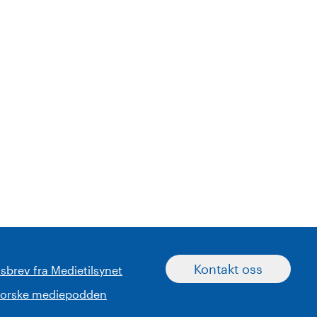
Kontakt oss
sbrev fra Medietilsynet
norske mediepodden