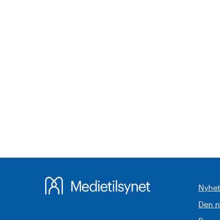
Nyhet
Den 