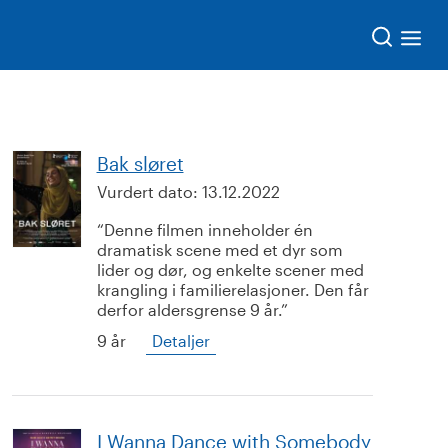
Søk
Bak sløret
Vurdert dato:
13.12.2022
Denne filmen inneholder én
dramatisk scene med et dyr som
lider og dør, og enkelte scener med
krangling i familierelasjoner. Den får
derfor aldersgrense 9 år.
9 år
Detaljer
I Wanna Dance with Somebody