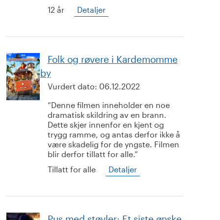
12 år
Detaljer
Folk og røvere i Kardemomme
by
Vurdert dato:
06.12.2022
Denne filmen inneholder en noe
dramatisk skildring av en brann.
Dette skjer innenfor en kjent og
trygg ramme, og antas derfor ikke å
være skadelig for de yngste. Filmen
blir derfor tillatt for alle.
Tillatt for alle
Detaljer
Pus med støvler: Et siste ønske