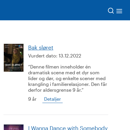
Søk
Bak sløret
Vurdert dato:
13.12.2022
Denne filmen inneholder én
dramatisk scene med et dyr som
lider og dør, og enkelte scener med
krangling i familierelasjoner. Den får
derfor aldersgrense 9 år.
9 år
Detaljer
I Wanna Dance with Somebody