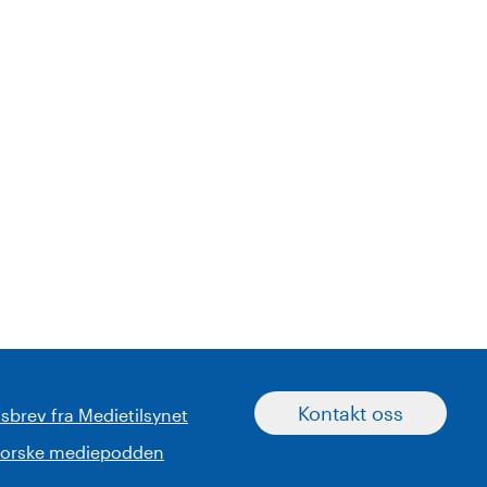
Kontakt oss
sbrev fra Medietilsynet
norske mediepodden