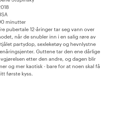
2018
USA
90 minutter
Tre pubertale 12-åringer tar seg vann over
hodet, når de snubler inn i en salig røre av
stjålet partydop, sexleketøy og hevnlystne
tenåringsjenter. Guttene tar den ene dårlige
avgjørelsen etter den andre, og dagen blir
mer og mer kaotisk - bare for at noen skal få
itt første kyss.