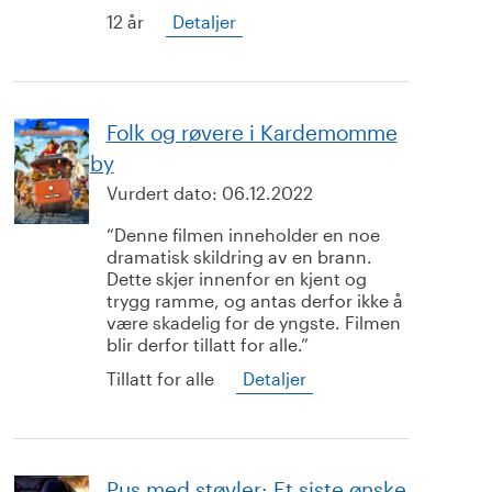
12 år
Detaljer
Folk og røvere i Kardemomme
by
Vurdert dato:
06.12.2022
Denne filmen inneholder en noe
dramatisk skildring av en brann.
Dette skjer innenfor en kjent og
trygg ramme, og antas derfor ikke å
være skadelig for de yngste. Filmen
blir derfor tillatt for alle.
Tillatt for alle
Detaljer
Pus med støvler: Et siste ønske