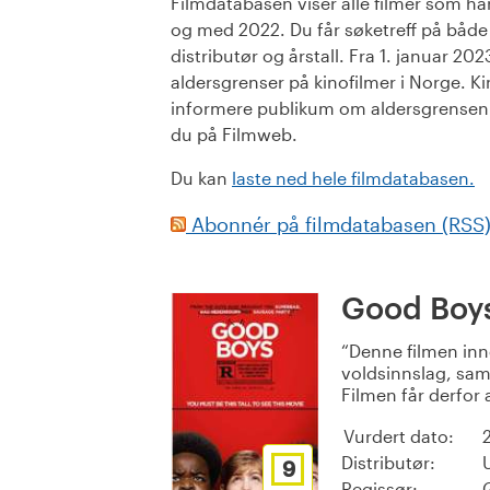
Filmdatabasen viser alle filmer som har 
og med 2022. Du får søketreff på både or
distributør og årstall. Fra 1. januar 20
aldersgrenser på kinofilmer i Norge. Ki
informere publikum om aldersgrensen. 
du på Filmweb.
Du kan
laste ned hele filmdatabasen.
Abonnér på filmdatabasen (RSS
Good Boy
Denne filmen inn
voldsinnslag, samt
Filmen får derfor 
Vurdert dato:
Distributør:
9
Regissør: