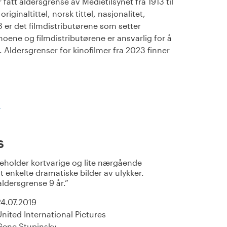
fått aldersgrense av Medietilsynet fra 1913 til
iginaltittel, norsk tittel, nasjonalitet,
23 er det filmdistributørene som setter
noene og filmdistributørene er ansvarlig for å
Aldersgrenser for kinofilmer fra 2023 finner
)
s
eholder kortvarige og lite nærgående
 enkelte dramatiske bilder av ulykker.
aldersgrense 9 år.
24.07.2019
United International Pictures
Gene Stupinsky