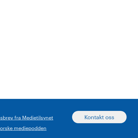
Kontakt oss
sbrev fra Medietilsynet
norske mediepodden