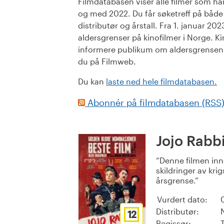
Filmdatabasen viser alle filmer som har 
og med 2022. Du får søketreff på både or
distributør og årstall. Fra 1. januar 20
aldersgrenser på kinofilmer i Norge. Ki
informere publikum om aldersgrensen. 
du på Filmweb.
Du kan
laste ned hele filmdatabasen.
Abonnér på filmdatabasen (RSS
Jojo Rabbi
Denne filmen inn
skildringer av kri
årsgrense.
Vurdert dato:
Distributør:
12
Regissør:
T