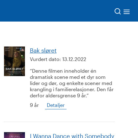
Søk
Bak sløret
Vurdert dato:
13.12.2022
Denne filmen inneholder én
dramatisk scene med et dyr som
lider og dør, og enkelte scener med
krangling i familierelasjoner. Den får
derfor aldersgrense 9 år.
9 år
Detaljer
I Wanna Dance with Somebody