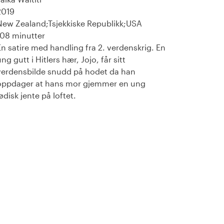
2019
New Zealand;Tsjekkiske Republikk;USA
108 minutter
En satire med handling fra 2. verdenskrig. En
ng gutt i Hitlers hær, Jojo, får sitt
verdensbilde snudd på hodet da han
oppdager at hans mor gjemmer en ung
ødisk jente på loftet.