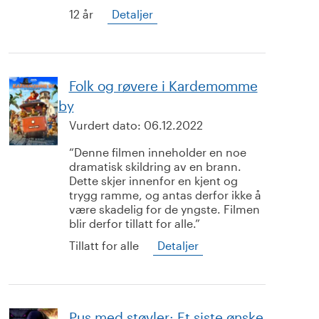
12 år
Detaljer
Folk og røvere i Kardemomme
by
Vurdert dato:
06.12.2022
Denne filmen inneholder en noe
dramatisk skildring av en brann.
Dette skjer innenfor en kjent og
trygg ramme, og antas derfor ikke å
være skadelig for de yngste. Filmen
blir derfor tillatt for alle.
Tillatt for alle
Detaljer
Pus med støvler: Et siste ønske