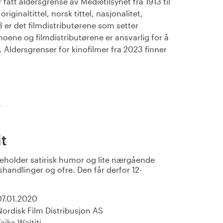
fått aldersgrense av Medietilsynet fra 1913 til
iginaltittel, norsk tittel, nasjonalitet,
23 er det filmdistributørene som setter
noene og filmdistributørene er ansvarlig for å
Aldersgrenser for kinofilmer fra 2023 finner
)
t
eholder satirisk humor og lite nærgående
gshandlinger og ofre. Den får derfor 12-
07.01.2020
Nordisk Film Distribusjon AS
aika Waititi