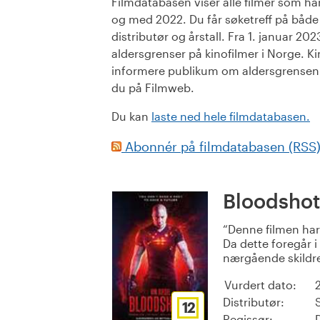
Filmdatabasen viser alle filmer som har 
og med 2022. Du får søketreff på både or
distributør og årstall. Fra 1. januar 20
aldersgrenser på kinofilmer i Norge. Ki
informere publikum om aldersgrensen. 
du på Filmweb.
Du kan
laste ned hele filmdatabasen.
Abonnér på filmdatabasen (RSS
Bloodshot
Denne filmen har 
Da dette foregår 
nærgående skildret
Vurdert dato:
Distributør:
12
Regissør: