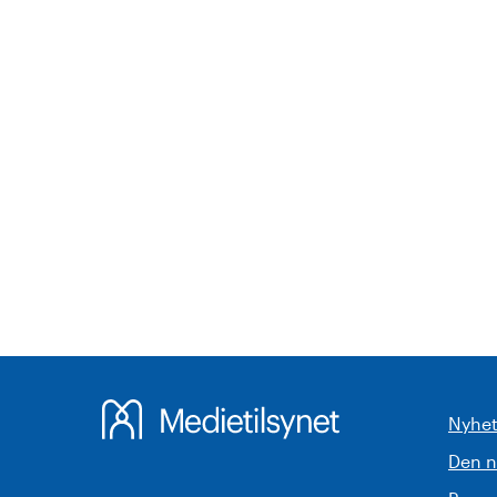
Nyhet
Den 