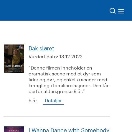
Søk
Bak sløret
Vurdert dato:
13.12.2022
Denne filmen inneholder én
dramatisk scene med et dyr som
lider og dør, og enkelte scener med
krangling i familierelasjoner. Den får
derfor aldersgrense 9 år.
9 år
Detaljer
I Wanna Dance with Somebody