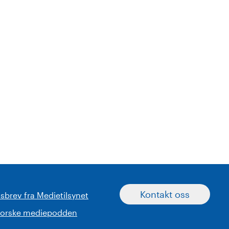
Kontakt oss
sbrev fra Medietilsynet
norske mediepodden