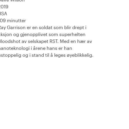
2019
USA
109 minutter
Ray Garrison er en soldat som blir drept i
aksjon og gjenopplivet som superhelten
Bloodshot av selskapet RST. Med en hær av
nanoteknologi i årene hans er han
ustoppelig og i stand til å leges øyeblikkelig.