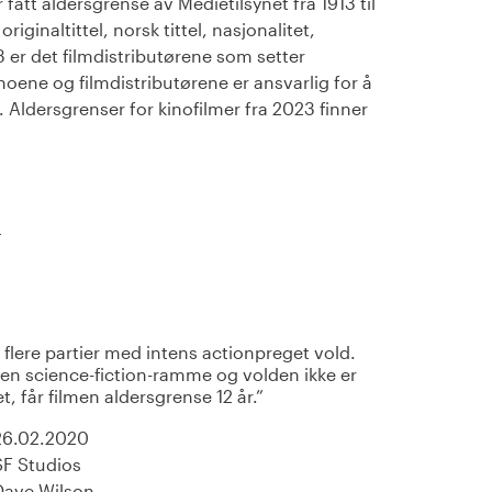
fått aldersgrense av Medietilsynet fra 1913 til
iginaltittel, norsk tittel, nasjonalitet,
23 er det filmdistributørene som setter
noene og filmdistributørene er ansvarlig for å
Aldersgrenser for kinofilmer fra 2023 finner
)
flere partier med intens actionpreget vold.
i en science-fiction-ramme og volden ikke er
, får filmen aldersgrense 12 år.
26.02.2020
SF Studios
Dave Wilson