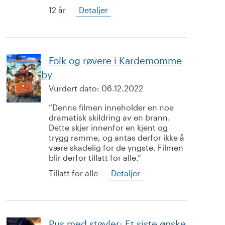
12 år
Detaljer
Folk og røvere i Kardemomme
by
Vurdert dato:
06.12.2022
Denne filmen inneholder en noe
dramatisk skildring av en brann.
Dette skjer innenfor en kjent og
trygg ramme, og antas derfor ikke å
være skadelig for de yngste. Filmen
blir derfor tillatt for alle.
Tillatt for alle
Detaljer
Pus med støvler: Et siste ønske