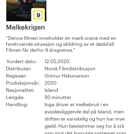
9
Melkekrigen
Denne filmen inneholder en mørk scene med en
faretruende situasjon og skildring av et dødsfall.
Filmen får derfor 9-årsgrense.
Vurdert dato:
12.05.2020
Distributør:
Norsk Filmdistribusjon
Regissør:
Grimur Hàkonarson
Produksjonsår:
2020
Nasjonalitet:
Island
Lengde:
92 minutter
Handling:
Inga driver et melkebruk i en
avsidesliggende dal på Island, men
driften er vanskelig og hun har mye
gjeld. Hun bestemmer seg for å stå
opp mot det korrupte systemet som