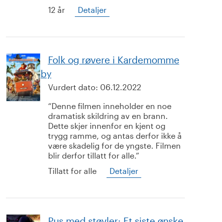
12 år
Detaljer
Folk og røvere i Kardemomme
by
Vurdert dato:
06.12.2022
Denne filmen inneholder en noe
dramatisk skildring av en brann.
Dette skjer innenfor en kjent og
trygg ramme, og antas derfor ikke å
være skadelig for de yngste. Filmen
blir derfor tillatt for alle.
Tillatt for alle
Detaljer
Pus med støvler: Et siste ønske