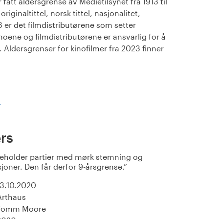
fått aldersgrense av Medietilsynet fra 1913 til
iginaltittel, norsk tittel, nasjonalitet,
23 er det filmdistributørene som setter
noene og filmdistributørene er ansvarlig for å
Aldersgrenser for kinofilmer fra 2023 finner
)
rs
neholder partier med mørk stemning og
joner. Den får derfor 9-årsgrense.
13.10.2020
Arthaus
Tomm Moore