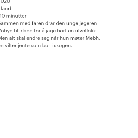
2020
Irland
110 minutter
Sammen med faren drar den unge jegeren
Robyn til Irland for å jage bort en ulveflokk.
Men alt skal endre seg når hun møter Mebh,
en vilter jente som bor i skogen.