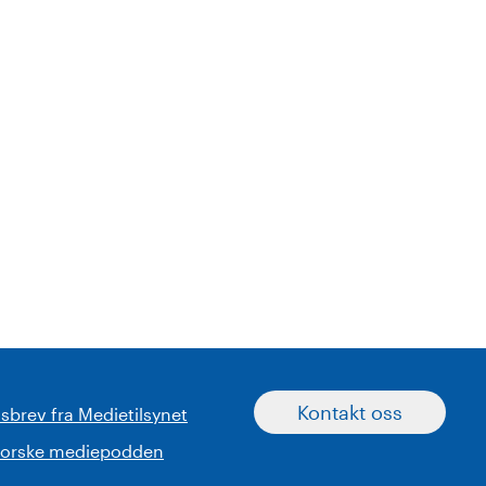
Kontakt oss
sbrev fra Medietilsynet
norske mediepodden