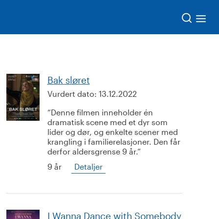
Søk
Bak sløret
Vurdert dato:
13.12.2022
Denne filmen inneholder én
dramatisk scene med et dyr som
lider og dør, og enkelte scener med
krangling i familierelasjoner. Den får
derfor aldersgrense 9 år.
9 år
Detaljer
I Wanna Dance with Somebody