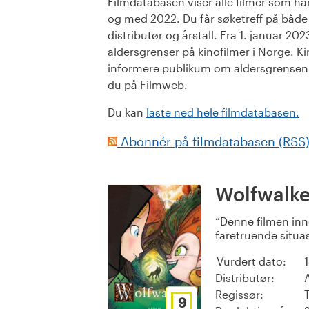
Filmdatabasen viser alle filmer som har 
og med 2022. Du får søketreff på både or
distributør og årstall. Fra 1. januar 20
aldersgrenser på kinofilmer i Norge. Ki
informere publikum om aldersgrensen. 
du på Filmweb.
Du kan
laste ned hele filmdatabasen.
Abonnér på filmdatabasen (RSS
Wolfwalke
Denne filmen in
faretruende situas
Vurdert dato:
Distributør:
Regissør:
9