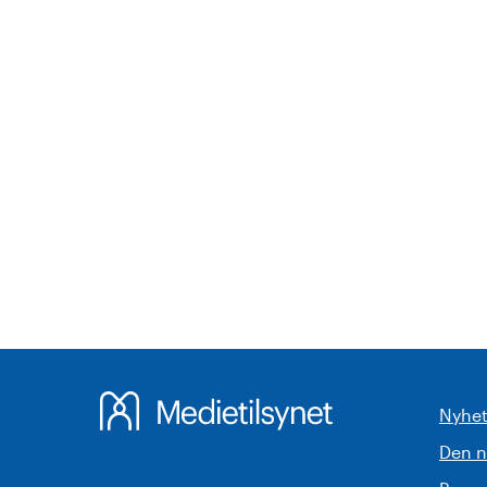
Nyhet
Den 