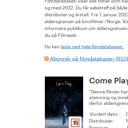
Filmdatabasen viser alle filmer som har 
og med 2022. Du får søketreff på både or
distributør og årstall. Fra 1. januar 20
aldersgrenser på kinofilmer i Norge. Ki
informere publikum om aldersgrensen. 
du på Filmweb.
Du kan
laste ned hele filmdatabasen.
Abonnér på filmdatabasen (RSS
Come Pla
Denne filmen ha
stemning og inneho
derfor aldersgrens
Vurdert dato:
Distributør:
15
Regissør: