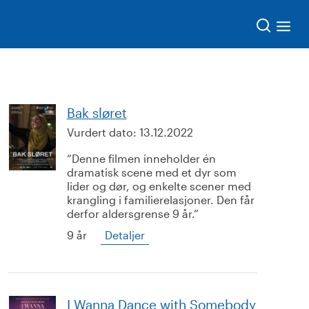
Søk
Bak sløret
Vurdert dato:
13.12.2022
Denne filmen inneholder én
dramatisk scene med et dyr som
lider og dør, og enkelte scener med
krangling i familierelasjoner. Den får
derfor aldersgrense 9 år.
9 år
Detaljer
I Wanna Dance with Somebody