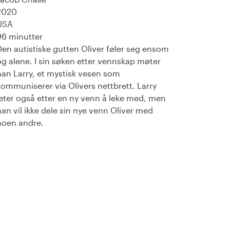
2020
USA
96 minutter
Den autistiske gutten Oliver føler seg ensom
og alene. I sin søken etter vennskap møter
han Larry, et mystisk vesen som
kommuniserer via Olivers nettbrett. Larry
leter også etter en ny venn å leke med, men
han vil ikke dele sin nye venn Oliver med
noen andre.