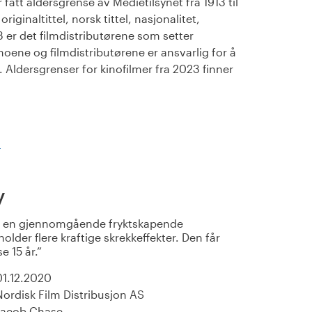
fått aldersgrense av Medietilsynet fra 1913 til
iginaltittel, norsk tittel, nasjonalitet,
23 er det filmdistributørene som setter
noene og filmdistributørene er ansvarlig for å
Aldersgrenser for kinofilmer fra 2023 finner
)
y
r en gjennomgående fryktskapende
lder flere kraftige skrekkeffekter. Den får
e 15 år.
01.12.2020
Nordisk Film Distribusjon AS
Jacob Chase