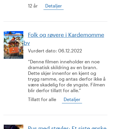
12 år
Detaljer
Folk og røvere i Kardemomme
by
Vurdert dato:
06.12.2022
Denne filmen inneholder en noe
dramatisk skildring av en brann.
Dette skjer innenfor en kjent og
trygg ramme, og antas derfor ikke å
være skadelig for de yngste. Filmen
blir derfor tillatt for alle.
Tillatt for alle
Detaljer
Pus med støvler: Et siste ønske