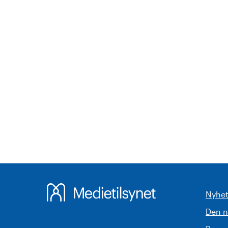
Nyhet
Den 