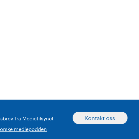
Kontakt oss
sbrev fra Medietilsynet
norske mediepodden