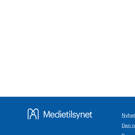
Nyhet
Den 