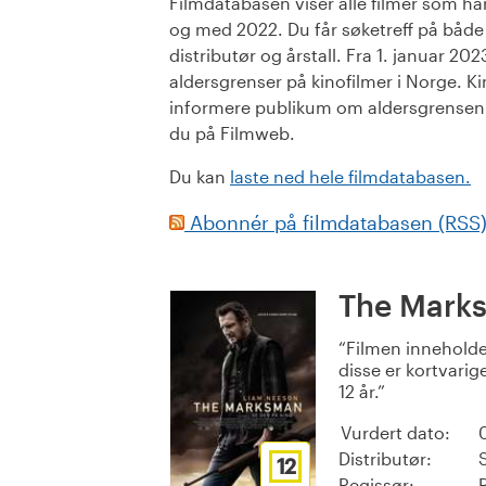
Filmdatabasen viser alle filmer som har 
og med 2022. Du får søketreff på både or
distributør og årstall. Fra 1. januar 20
aldersgrenser på kinofilmer i Norge. Ki
informere publikum om aldersgrensen. 
du på Filmweb.
Du kan
laste ned hele filmdatabasen.
Abonnér på filmdatabasen (RSS
The Mark
Filmen inneholde
disse er kortvarig
12 år.
Vurdert dato:
Distributør:
12
Regissør: