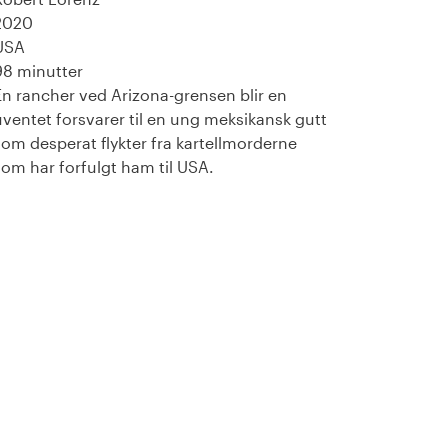
2020
USA
98 minutter
En rancher ved Arizona-grensen blir en
uventet forsvarer til en ung meksikansk gutt
som desperat flykter fra kartellmorderne
som har forfulgt ham til USA.