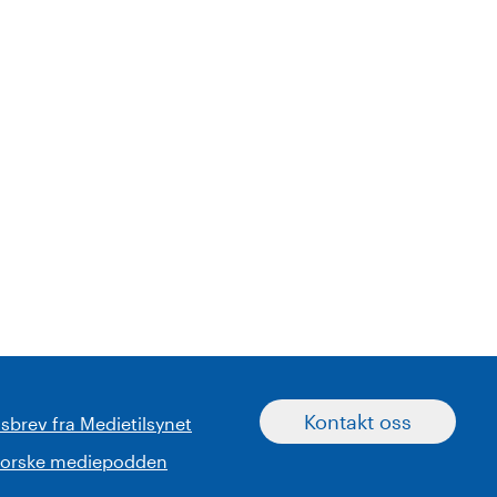
Kontakt oss
sbrev fra Medietilsynet
norske mediepodden