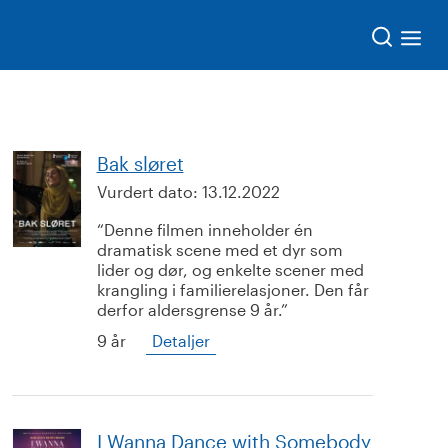
Søk
Bak sløret
Vurdert dato:
13.12.2022
Denne filmen inneholder én
dramatisk scene med et dyr som
lider og dør, og enkelte scener med
krangling i familierelasjoner. Den får
derfor aldersgrense 9 år.
9 år
Detaljer
I Wanna Dance with Somebody