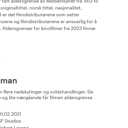
fått aldersgrense av Medietilsynet fra 1913 til
iginaltittel, norsk tittel, nasjonalitet,
23 er det filmdistributørene som setter
noene og filmdistributørene er ansvarlig for å
Aldersgrenser for kinofilmer fra 2023 finner
)
sman
r flere nedskytinger og voldshandlinger. Da
e og lite nærgående får filmen aldersgrense
01.02.2021
SF Studios
Robert Lorenz