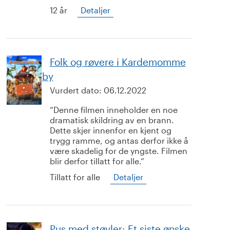
12 år
Detaljer
Folk og røvere i Kardemomme
by
Vurdert dato:
06.12.2022
Denne filmen inneholder en noe
dramatisk skildring av en brann.
Dette skjer innenfor en kjent og
trygg ramme, og antas derfor ikke å
være skadelig for de yngste. Filmen
blir derfor tillatt for alle.
Tillatt for alle
Detaljer
Pus med støvler: Et siste ønske