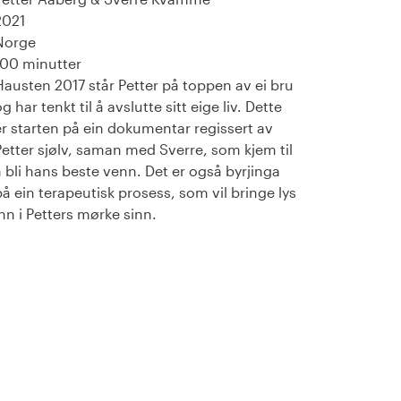
2021
Norge
100 minutter
Hausten 2017 står Petter på toppen av ei bru
g har tenkt til å avslutte sitt eige liv. Dette
er starten på ein dokumentar regissert av
Petter sjølv, saman med Sverre, som kjem til
å bli hans beste venn. Det er også byrjinga
på ein terapeutisk prosess, som vil bringe lys
inn i Petters mørke sinn.