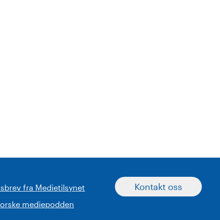
Kontakt oss
sbrev fra Medietilsynet
norske mediepodden