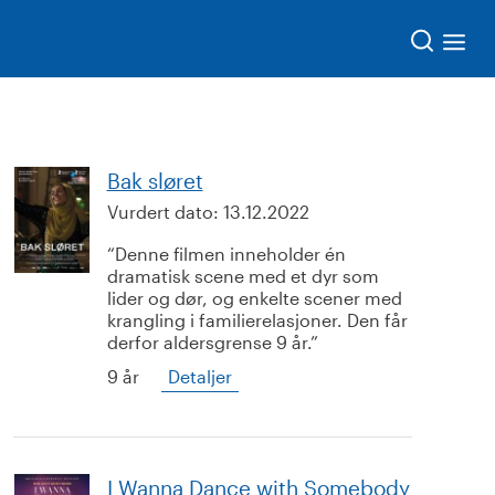
Søk
Bak sløret
Vurdert dato:
13.12.2022
Denne filmen inneholder én
dramatisk scene med et dyr som
lider og dør, og enkelte scener med
krangling i familierelasjoner. Den får
derfor aldersgrense 9 år.
9 år
Detaljer
I Wanna Dance with Somebody