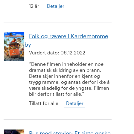
12 år
Detaljer
Folk og røvere i Kardemomme
by
Vurdert dato:
06.12.2022
Denne filmen inneholder en noe
dramatisk skildring av en brann.
Dette skjer innenfor en kjent og
trygg ramme, og antas derfor ikke å
være skadelig for de yngste. Filmen
blir derfor tillatt for alle.
Tillatt for alle
Detaljer
Pus med støvler: Et siste ønske