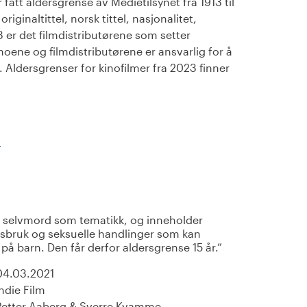
fått aldersgrense av Medietilsynet fra 1913 til
iginaltittel, norsk tittel, nasjonalitet,
23 er det filmdistributørene som setter
noene og filmdistributørene er ansvarlig for å
Aldersgrenser for kinofilmer fra 2023 finner
)
 selvmord som tematikk, og inneholder
sbruk og seksuelle handlinger som kan
 på barn. Den får derfor aldersgrense 15 år.
04.03.2021
Indie Film
Petter Aaberg & Sverre Kvamme