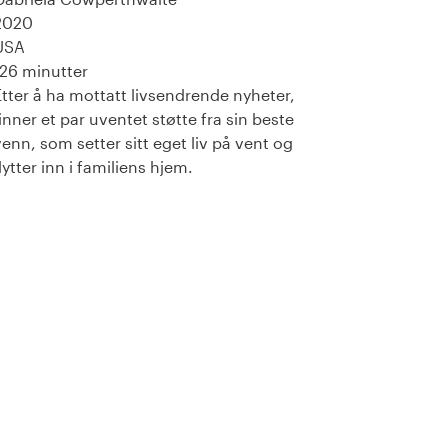
2020
USA
126 minutter
Etter å ha mottatt livsendrende nyheter,
finner et par uventet støtte fra sin beste
venn, som setter sitt eget liv på vent og
lytter inn i familiens hjem.