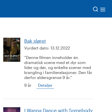
Søk
Bak sløret
Vurdert dato:
13.12.2022
Denne filmen inneholder én
dramatisk scene med et dyr som
lider og dør, og enkelte scener med
krangling i familierelasjoner. Den får
derfor aldersgrense 9 år.
9 år
Detaljer
I Wanna Dance with Somebody