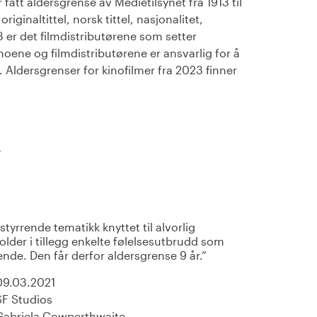
fått aldersgrense av Medietilsynet fra 1913 til
iginaltittel, norsk tittel, nasjonalitet,
23 er det filmdistributørene som setter
noene og filmdistributørene er ansvarlig for å
Aldersgrenser for kinofilmer fra 2023 finner
)
d
styrrende tematikk knyttet til alvorlig
lder i tillegg enkelte følelsesutbrudd som
nde. Den får derfor aldersgrense 9 år.
09.03.2021
SF Studios
Gabriela Cowperthwaite