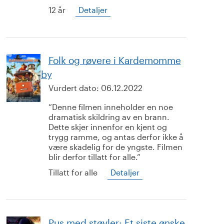
12 år
Detaljer
Folk og røvere i Kardemomme
by
Vurdert dato:
06.12.2022
Denne filmen inneholder en noe
dramatisk skildring av en brann.
Dette skjer innenfor en kjent og
trygg ramme, og antas derfor ikke å
være skadelig for de yngste. Filmen
blir derfor tillatt for alle.
Tillatt for alle
Detaljer
Pus med støvler: Et siste ønske