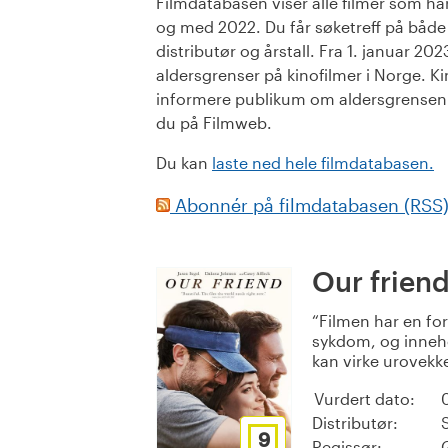
Filmdatabasen viser alle filmer som har 
og med 2022. Du får søketreff på både or
distributør og årstall. Fra 1. januar 20
aldersgrenser på kinofilmer i Norge. Ki
informere publikum om aldersgrensen. 
du på Filmweb.
Du kan
laste ned hele filmdatabasen.
Abonnér på filmdatabasen (RSS
Our frien
Filmen har en for
sykdom, og inneho
kan virke urovekke
Vurdert dato:
Distributør:
9
Regissør: