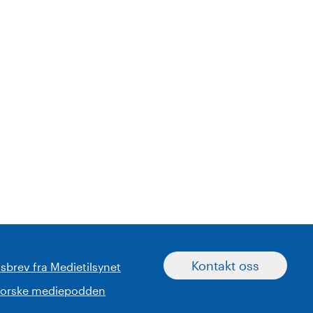
Kontakt oss
sbrev fra Medietilsynet
norske mediepodden