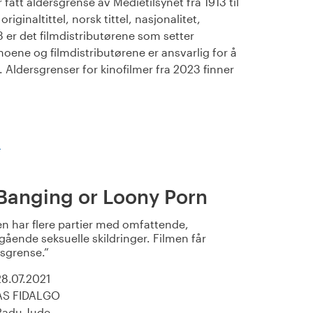
fått aldersgrense av Medietilsynet fra 1913 til
iginaltittel, norsk tittel, nasjonalitet,
23 er det filmdistributørene som setter
noene og filmdistributørene er ansvarlig for å
Aldersgrenser for kinofilmer fra 2023 finner
)
Banging or Loony Porn
en har flere partier med omfattende,
gående seksuelle skildringer. Filmen får
rsgrense.
28.07.2021
AS FIDALGO
Radu Jude