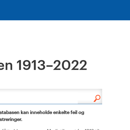
en 1913–2022
tabasen kan inneholde enkelte feil og
istreringer.