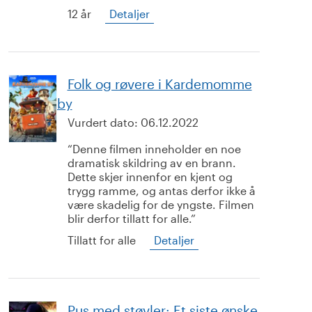
12 år
Detaljer
Folk og røvere i Kardemomme
by
Vurdert dato:
06.12.2022
Denne filmen inneholder en noe
dramatisk skildring av en brann.
Dette skjer innenfor en kjent og
trygg ramme, og antas derfor ikke å
være skadelig for de yngste. Filmen
blir derfor tillatt for alle.
Tillatt for alle
Detaljer
Pus med støvler: Et siste ønske