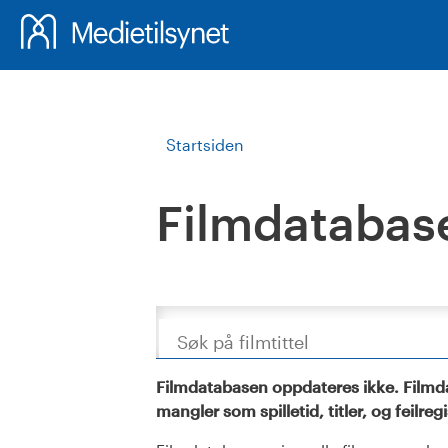
Startsiden
Filmdatabas
Søk
Filmdatabasen oppdateres ikke. Filmda
mangler som spilletid, titler, og feilreg