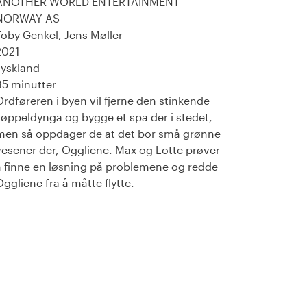
ANOTHER WORLD ENTERTAINMENT
NORWAY AS
Toby Genkel, Jens Møller
2021
Tyskland
85 minutter
Ordføreren i byen vil fjerne den stinkende
søppeldynga og bygge et spa der i stedet,
men så oppdager de at det bor små grønne
vesener der, Oggliene. Max og Lotte prøver
å finne en løsning på problemene og redde
Oggliene fra å måtte flytte.