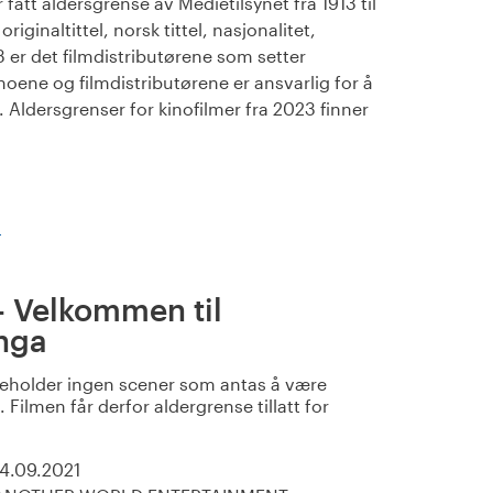
fått aldersgrense av Medietilsynet fra 1913 til
iginaltittel, norsk tittel, nasjonalitet,
23 er det filmdistributørene som setter
noene og filmdistributørene er ansvarlig for å
Aldersgrenser for kinofilmer fra 2023 finner
)
- Velkommen til
nga
eholder ingen scener som antas å være
 Filmen får derfor aldergrense tillatt for
14.09.2021