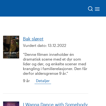
Søk
Bak sløret
Vurdert dato:
13.12.2022
Denne filmen inneholder én
dramatisk scene med et dyr som
lider og dør, og enkelte scener med
krangling i familierelasjoner. Den får
derfor aldersgrense 9 år.
9 år
Detaljer
I Wanna Dance with Somebody