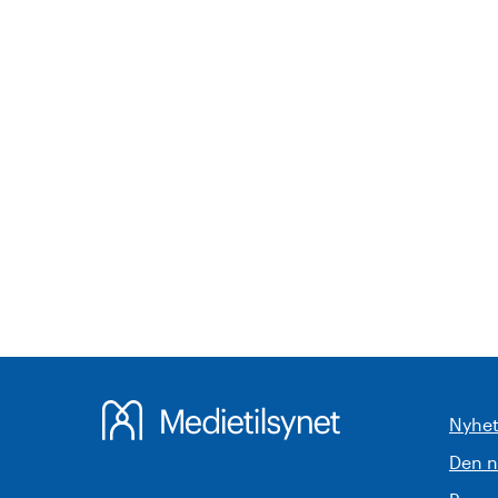
Nyhet
Den 