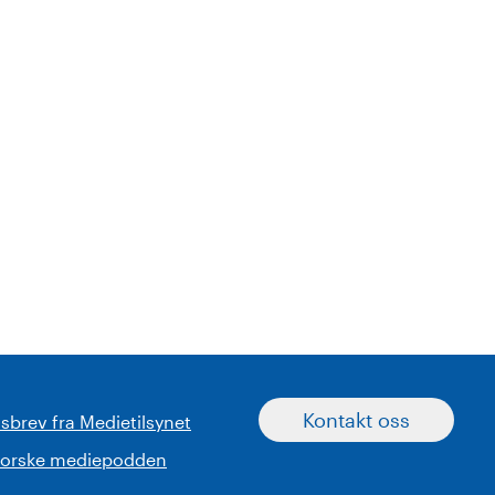
Kontakt oss
sbrev fra Medietilsynet
norske mediepodden