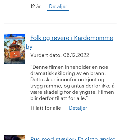
12 år
Detaljer
Folk og røvere i Kardemomme
by
Vurdert dato:
06.12.2022
Denne filmen inneholder en noe
dramatisk skildring av en brann.
Dette skjer innenfor en kjent og
trygg ramme, og antas derfor ikke å
være skadelig for de yngste. Filmen
blir derfor tillatt for alle.
Tillatt for alle
Detaljer
Pus med støvler: Et siste ønske