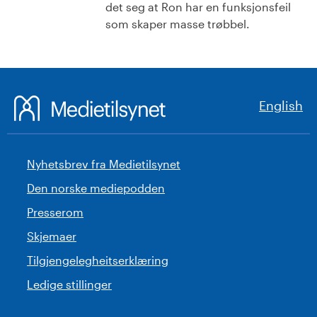
det seg at Ron har en funksjonsfeil
som skaper masse trøbbel.
English
Nyhetsbrev fra Medietilsynet
Den norske mediepodden
Presserom
Skjemaer
Tilgjengelegheitserklæring
Ledige stillinger