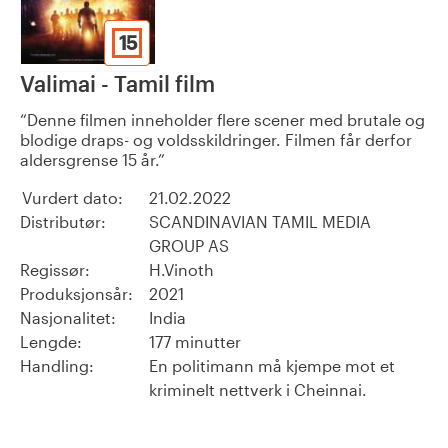
15
Valimai - Tamil film
Denne filmen inneholder flere scener med brutale og
blodige draps- og voldsskildringer. Filmen får derfor
aldersgrense 15 år.
Vurdert dato:
21.02.2022
Distributør:
SCANDINAVIAN TAMIL MEDIA
GROUP AS
Regissør:
H.Vinoth
Produksjonsår:
2021
Nasjonalitet:
India
Lengde:
177 minutter
Handling:
En politimann må kjempe mot et
kriminelt nettverk i Cheinnai.