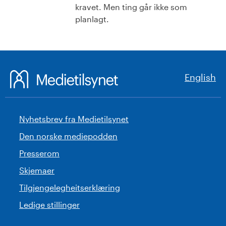
kravet. Men ting går ikke som
planlagt.
English
Nyhetsbrev fra Medietilsynet
Den norske mediepodden
Presserom
Skjemaer
Tilgjengelegheitserklæring
Ledige stillinger