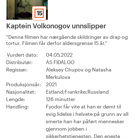
15
Kaptein Volkonogov unnslipper
Denne filmen har nærgående skildringer av drap og
tortur. Filmen får derfor aldersgrense 15 år.
Vurdert dato:
04.05.2022
Distributør:
AS FIDALGO
Regissør:
Aleksey Chupov og Natasha
Merkulova
Produksjonsår:
2021
Nasjonalitet:
Estland;Frankrike;Russland
Lengde:
126 minutter
Handling:
Fyodor får vite at han er dømt til
evig lidelse i helvete på grunn av all
smerte han har påført mennesker
gjennom jobben i
sikkerhetstjenesten. Den eneste