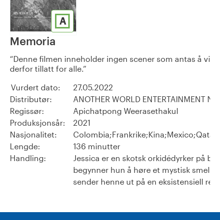
A
Memoria
Denne filmen inneholder ingen scener som antas å virke 
derfor tillatt for alle.
Vurdert dato:
27.05.2022
Distributør:
ANOTHER WORLD ENTERTAINMENT NO
Regissør:
Apichatpong Weerasethakul
Produksjonsår:
2021
Nasjonalitet:
Colombia;Frankrike;Kina;Mexico;Qatar;S
Lengde:
136 minutter
Handling:
Jessica er en skotsk orkidédyrker på be
begynner hun å høre et mystisk smell, s
sender henne ut på en eksistensiell reis