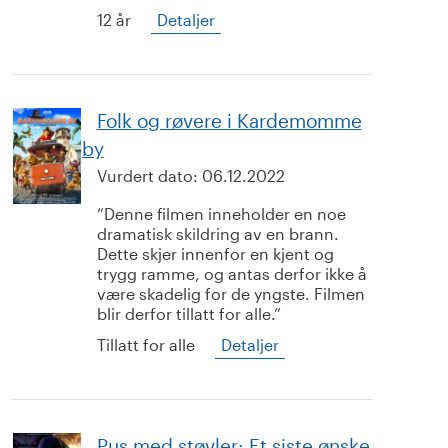
12 år
Detaljer
Folk og røvere i Kardemomme
by
Vurdert dato:
06.12.2022
Denne filmen inneholder en noe
dramatisk skildring av en brann.
Dette skjer innenfor en kjent og
trygg ramme, og antas derfor ikke å
være skadelig for de yngste. Filmen
blir derfor tillatt for alle.
Tillatt for alle
Detaljer
Pus med støvler: Et siste ønske