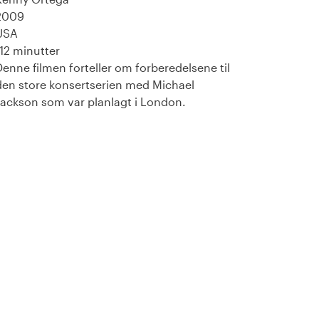
2009
USA
112 minutter
Denne filmen forteller om forberedelsene til
den store konsertserien med Michael
Jackson som var planlagt i London.