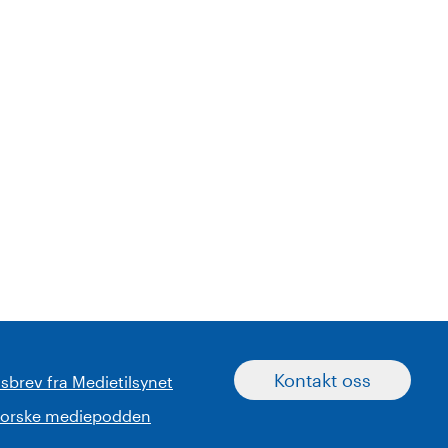
Kontakt oss
sbrev fra Medietilsynet
norske mediepodden