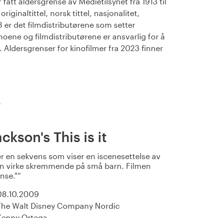
fått aldersgrense av Medietilsynet fra 1913 til
iginaltittel, norsk tittel, nasjonalitet,
23 er det filmdistributørene som setter
noene og filmdistributørene er ansvarlig for å
Aldersgrenser for kinofilmer fra 2023 finner
)
ckson's This is it
r en sekvens som viser en iscenesettelse av
kan virke skremmende på små barn. Filmen
ense."
08.10.2009
The Walt Disney Company Nordic
Kenny Ortega