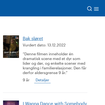
Søk
Bak sløret
Vurdert dato:
13.12.2022
Denne filmen inneholder én
dramatisk scene med et dyr som
lider og dør, og enkelte scener med
krangling i familierelasjoner. Den får
derfor aldersgrense 9 år.
9 år
Detaljer
I Wanna Dance with Somebody