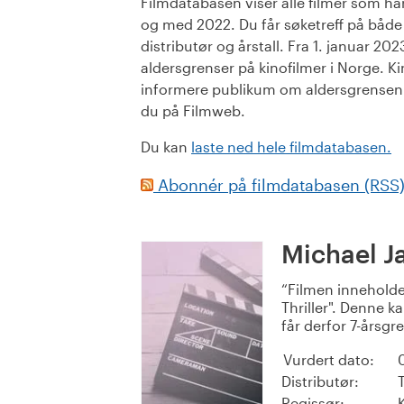
Filmdatabasen viser alle filmer som har 
og med 2022. Du får søketreff på både or
distributør og årstall. Fra 1. januar 20
aldersgrenser på kinofilmer i Norge. Ki
informere publikum om aldersgrensen. 
du på Filmweb.
Du kan
laste ned hele filmdatabasen.
Abonnér på filmdatabasen (RSS
Michael Ja
Filmen inneholde
Thriller". Denne 
får derfor 7-årsgr
Vurdert dato:
Distributør:
Regissør: