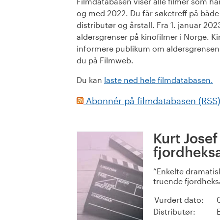
Filmdatabasen viser alle filmer som har 
og med 2022. Du får søketreff på både or
distributør og årstall. Fra 1. januar 20
aldersgrenser på kinofilmer i Norge. Ki
informere publikum om aldersgrensen. 
du på Filmweb.
Du kan
laste ned hele filmdatabasen.
Abonnér på filmdatabasen (RSS
Kurt Jose
fjordheks
Enkelte dramatisk
truende fjordheksa
Vurdert dato:
Distributør: