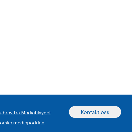
Kontakt oss
sbrev fra Medietilsynet
norske mediepodden