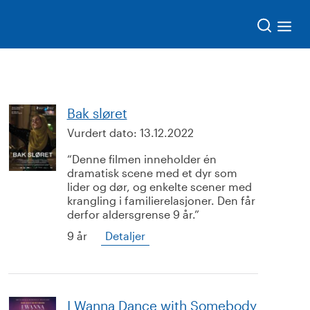
Søk
Bak sløret
Vurdert dato:
13.12.2022
Denne filmen inneholder én
dramatisk scene med et dyr som
lider og dør, og enkelte scener med
krangling i familierelasjoner. Den får
derfor aldersgrense 9 år.
9 år
Detaljer
I Wanna Dance with Somebody