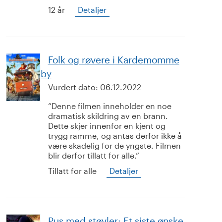
12 år
Detaljer
Folk og røvere i Kardemomme
by
Vurdert dato:
06.12.2022
Denne filmen inneholder en noe
dramatisk skildring av en brann.
Dette skjer innenfor en kjent og
trygg ramme, og antas derfor ikke å
være skadelig for de yngste. Filmen
blir derfor tillatt for alle.
Tillatt for alle
Detaljer
Pus med støvler: Et siste ønske