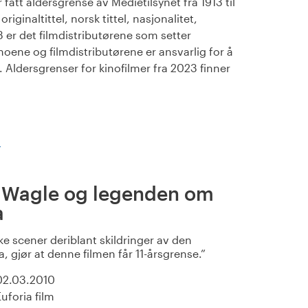
fått aldersgrense av Medietilsynet fra 1913 til
iginaltittel, norsk tittel, nasjonalitet,
23 er det filmdistributørene som setter
noene og filmdistributørene er ansvarlig for å
Aldersgrenser for kinofilmer fra 2023 finner
)
f Wagle og legenden om
a
e scener deriblant skildringer av den
, gjør at denne filmen får 11-årsgrense.
02.03.2010
Euforia film