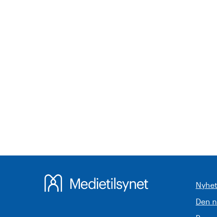
Nyhet
Den 