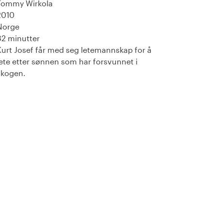
Tommy Wirkola
2010
Norge
82 minutter
Kurt Josef får med seg letemannskap for å
lete etter sønnen som har forsvunnet i
skogen.