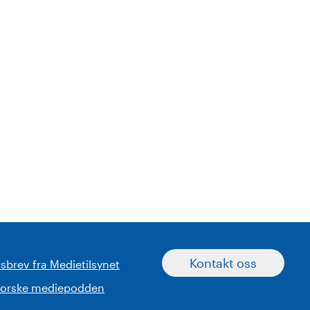
Kontakt oss
sbrev fra Medietilsynet
norske mediepodden