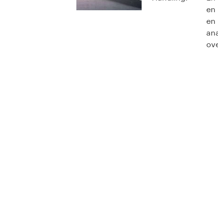
en 
en 
ana
ove