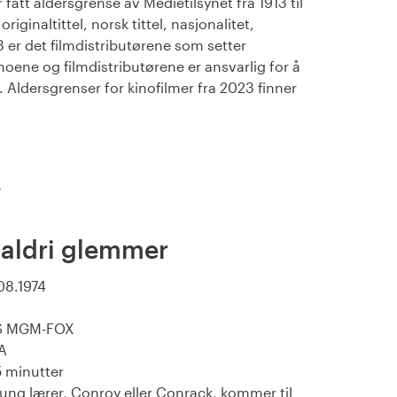
fått aldersgrense av Medietilsynet fra 1913 til
iginaltittel, norsk tittel, nasjonalitet,
23 er det filmdistributørene som setter
noene og filmdistributørene er ansvarlig for å
Aldersgrenser for kinofilmer fra 2023 finner
)
 aldri glemmer
08.1974
S MGM-FOX
A
 minutter
ung lærer, Conroy eller Conrack, kommer til