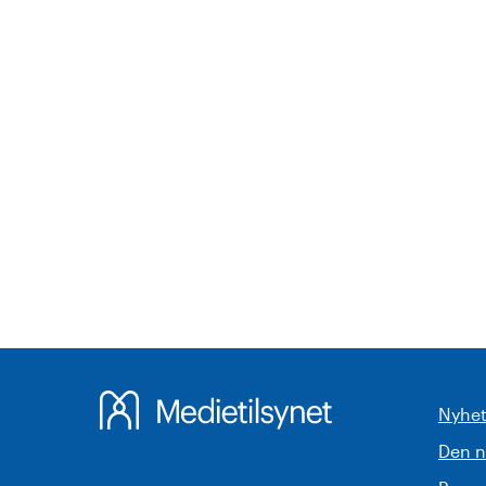
Nyhet
Den 