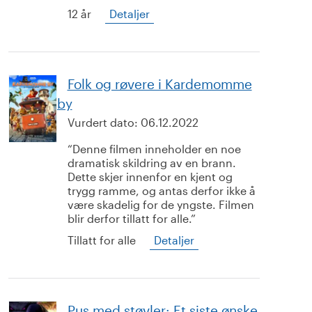
12 år
Detaljer
Folk og røvere i Kardemomme
by
Vurdert dato:
06.12.2022
Denne filmen inneholder en noe
dramatisk skildring av en brann.
Dette skjer innenfor en kjent og
trygg ramme, og antas derfor ikke å
være skadelig for de yngste. Filmen
blir derfor tillatt for alle.
Tillatt for alle
Detaljer
Pus med støvler: Et siste ønske