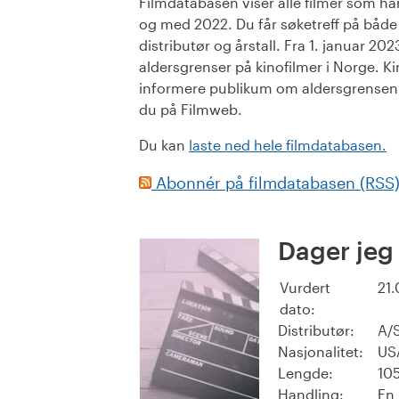
Filmdatabasen viser alle filmer som har 
og med 2022. Du får søketreff på både or
distributør og årstall. Fra 1. januar 20
aldersgrenser på kinofilmer i Norge. Ki
informere publikum om aldersgrensen. 
du på Filmweb.
Du kan
laste ned hele filmdatabasen.
Abonnér på filmdatabasen (RSS
Dager jeg
Vurdert
21.
dato:
Distributør:
A/
Nasjonalitet:
US
Lengde:
105
Handling:
En 