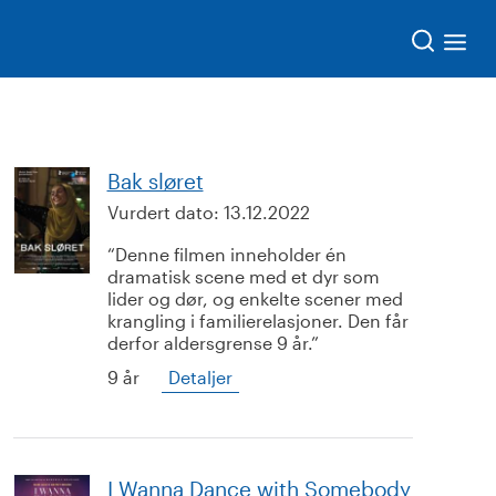
Søk
Bak sløret
Vurdert dato:
13.12.2022
Denne filmen inneholder én
dramatisk scene med et dyr som
lider og dør, og enkelte scener med
krangling i familierelasjoner. Den får
derfor aldersgrense 9 år.
9 år
Detaljer
I Wanna Dance with Somebody